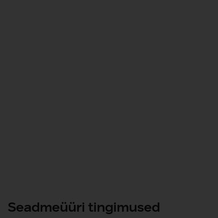
Küsi pakkumist
töökohaprofiilide
Kasuta
36 kuud
Tagasta seade
vali uus
seade ja sõlmi leping uuesti
Seadmeüüri tingimused