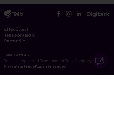
Ettevõttest
Telia kontaktid
Partnerile
Telia Eesti AS
Telia is a registered Trademark of Telia Company AB
Privaatsusteade
Küpsiste seaded