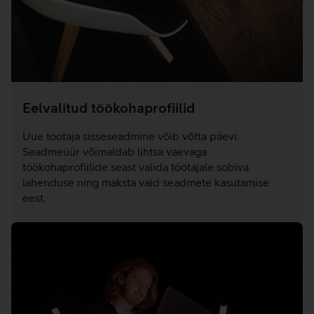
Eelvalitud töökohaprofiilid
Uue töötaja sisseseadmine võib võtta päevi.
Seadmeüür võimaldab lihtsa vaevaga
töökohaprofiilide seast valida töötajale sobiva
lahenduse ning maksta vaid seadmete kasutamise
eest.