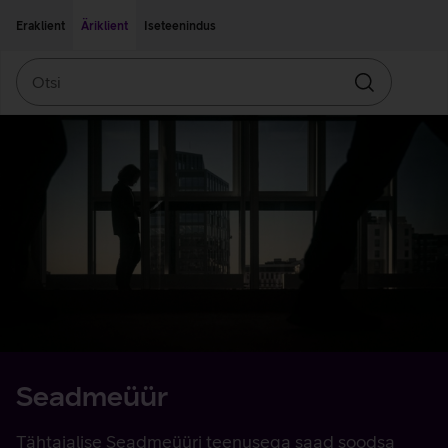
Liigu edasi põhisisu juurde
Ligipääsetavus
Eraklient
Äriklient
Iseteenindus
Otsi
Otsin
Seadmeüür
Tähtajalise Seadmeüüri teenusega saad soodsa