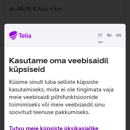
al. 48,78 €/kuu + km
ET
RU
EN
Liikuv töökoht HP
Kasutame oma veebisaidil
HP EliteBook 8G1i seeria 14" sülearvuti
küpsiseid
al. 42,98 €/kuu + km
Küsime sinult luba selliste küpsiste
kasutamiseks, mida ei ole tingimata vaja
meie veebisaidi põhifunktsioonide
toimimiseks või meie veebisaidil sinu
soovitud teenuse pakkumiseks.
Hübriidtöökoht
14" Lenovo või HP sülearvuti ja 24-34" monitor
Tutvu meie küpsiste üksikasjalike