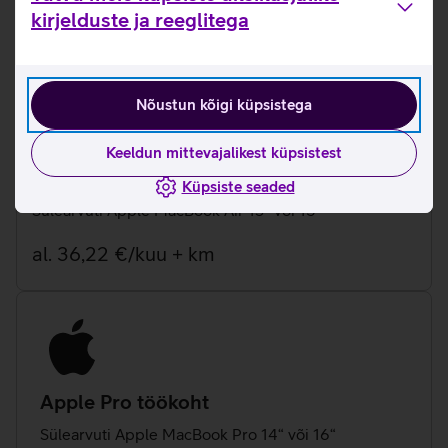
kirjelduste ja reeglitega
al. 49,37 €/kuu + km
Nõustun kõigi küpsistega
Keeldun mittevajalikest küpsistest
Apple Air töökoht
Küpsiste seaded
Sülearvuti Apple MacBook Air 13“ või 15“
al. 36,22 €/kuu + km
Apple Pro töökoht
Sülearvuti Apple MacBook Pro 14“ või 16“