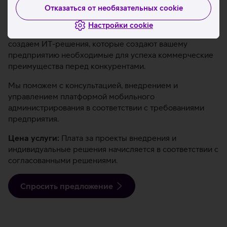
Индивидуальные решения
Отказаться от необязательных cookie
Мы понимаем, что каждое предприятие особенное.
Настройки cookie
Учитывая особенности именно вашего бизнеса, мы
создаем ИТ-решения, которые создают вашему
предприятию необходимые для успеха коммерческие
преимущества перед конкурентами.
Мы поможем с консультацией, внедрением и
управлением платформой мобильного
администрирования в соответствии с требованиями
предприятия.
Цена услуги:
Плата за проекты внедрения и
индивидуальные решения начисляется в соответствии с
согласованными решениями.
Спросить предложение