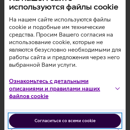
мобильных устройств
используются файлы cookie
Инструмент администрирования мобильных
На нашем сайте используются файлы
устройств предназначен для предприятий,
cookie и подобные им технические
которые хотят самостоятельно
средства. Просим Вашего согласия на
администрировать свои мобильные устройства,
использование cookie, которые не
для чего им требуется современный инструмент
являются безусловно необходимыми для
централизованного администрирования. В
рамках услуги предлагается удаленная
работы сайта и предложения через него
настройка, политика безопасности,
выбранной Вами услуги.
дистанционное удаление данных и другие
функции.
Ознакомьтесь с детальными
описаниями и правилами наших
Подробнее
файлов cookie
Согласиться со всеми cookie