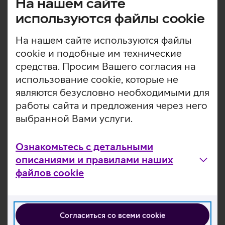
На нашем сайте
используются файлы cookie
Подробнее о подержанных компьютерах
На нашем сайте используются файлы
cookie и подобные им технические
средства. Просим Вашего согласия на
использование cookie, которые не
являются безусловно необходимыми для
работы сайта и предложения через него
выбранной Вами услуги.
Ознакомьтесь с детальными
Растущий тренд: все больше покупателей
описаниями и правилами наших
выбирают подержанные смарт-устройства
файлов cookie
На протяжении многих лет значительная часть
потребителей приобретает одежду в секонд-хендах.
Теперь наметился новый тренд: многие люди готовы
Согласиться со всеми cookie
так же приобретать и смарт-устройства, считает