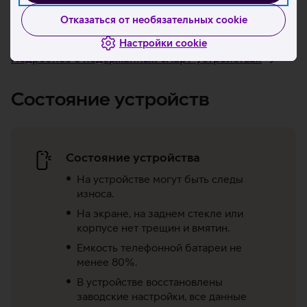
руководитель сферы продаж товаров Telia Лаура
Отказаться от необязательных cookie
Куусик.
Настройки cookie
Подробнее о подержанных смарт-устройствах
Состояние устройств
Состояние устройства
На устройстве могут быть следы
износа.
На экране, на заднем стекле или
корпусе нет трещин и вмятин.
Емкость телефонной батареи не
менее 80%.
В устройстве восстановлены
заводские настройки, все данные