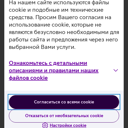
На нашем сайте используются файлы
помогает создавать сильные пароли с
помощью менеджера паролей.
cookie и подобные им технические
средства. Просим Вашего согласия на
Safe работает на устройствах и с Windows, и с
использование cookie, которые не
MacOS. Приложение легко настраивается и
являются безусловно необходимыми для
управляется.
работы сайта и предложения через него
2,49
Ежемесячная плата начиная с
€/месяц +
выбранной Вами услуги.
НСО (1 лицензия)
Ознакомьтесь с детальными
описаниями и правилами наших
«Киберзащита компьютера»
файлов cookie
«Киберзащита компьютера» разработана
специалистами по безопасности Telia и
защищает компьютеры, смарт-устройства,
Согласиться со всеми cookie
облачные сервисы и электронную почту от
кибератак.
Отказаться от необязательных cookie
«Киберзащита компьютера» разработана
Настройки cookie