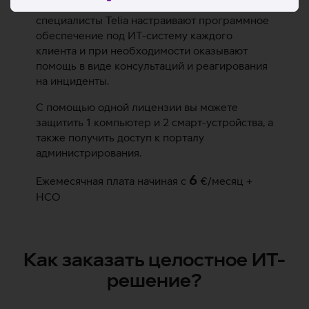
экспертами Telia по безопасности, и
специалисты Telia настраивают программное
обеспечение под ИТ-систему каждого
клиента и при необходимости оказывают
помощь в виде консультаций и реагирования
на инциденты.
С помощью одной лицензии вы можете
защитить 1 компьютер и 2 смарт-устройства, а
также получить доступ к порталу
администрирования.
6
Ежемесячная плата начиная с
€/месяц +
НСО
Как заказать целостное ИТ-
решение?