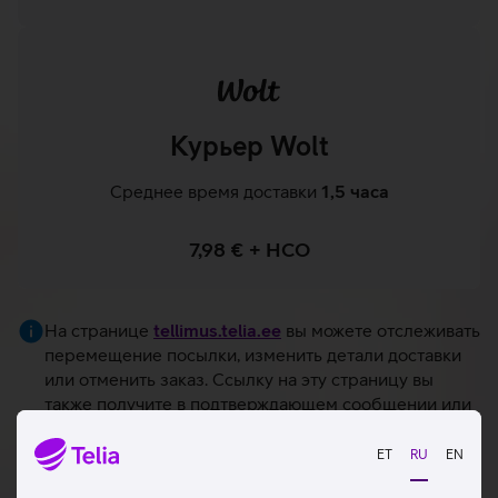
Курьер Wolt
Среднее время доставки
1,5 часа
7,98 € + НСО
На странице
tellimus.telia.ee
вы можете отслеживать
перемещение посылки, изменить детали доставки
или отменить заказ. Ссылку на эту страницу вы
также получите в подтверждающем сообщении или
по электронной почте.
ET
RU
EN