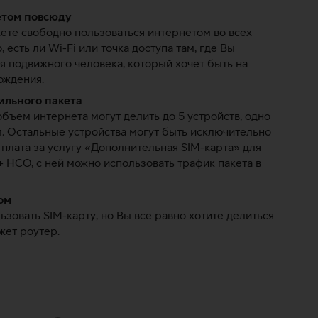
етом повсюду
ете свободно пользоваться интернетом во всех
, есть ли Wi-Fi или точка доступа там, где Вы
я подвижного человека, который хочет быть на
ождения.
ильного пакета
ъем интернета могут делить до 5 устройств, одно
. Остальные устройства могут быть исключительно
плата за услугу «Дополнительная SIM-карта» для
+ НСО, с ней можно использовать трафик пакета в
ом
зовать SIM-карту, но Вы все равно хотите делиться
жет роутер.