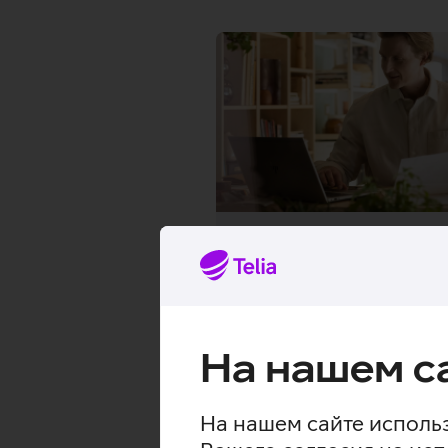
Мобильный бизне
Звонки, SMS и интернет 
Европейском союзе
бе
платы за роуминг
.
На нашем с
На нашем сайте использ