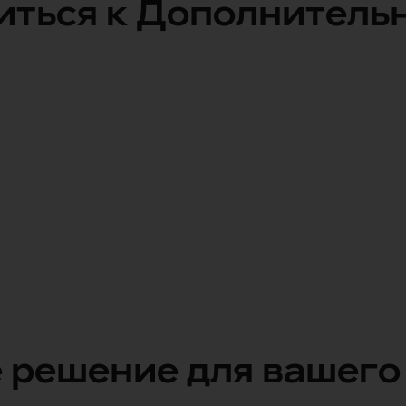
иться к Дополнительн
ройство
ьной SIM-картой
 решение для вашего