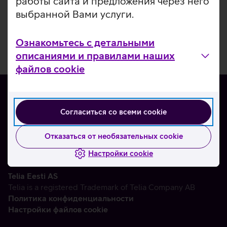
работы сайта и предложения через него
выбранной Вами услуги.
Ознакомьтесь с детальными
описаниями и правилами наших
файлов cookie
Согласиться со всеми cookie
О нас
Контакты
Отказаться от необязательных cookie
Партнерам
Настройки cookie
Telia Eesti AS
Telia is a registered Trademark of Telia Company AB
Политика конфиденциальности
Настройки файлов cookie