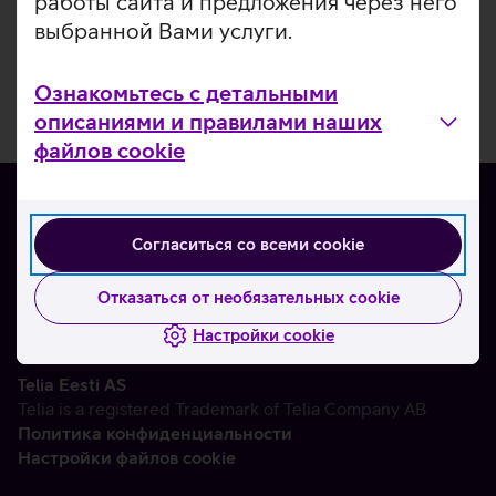
работы сайта и предложения через него
выбранной Вами услуги.
Ознакомьтесь с детальными
описаниями и правилами наших
файлов cookie
Согласиться со всеми cookie
О нас
Контакты
Отказаться от необязательных cookie
Партнерам
Настройки cookie
Telia Eesti AS
Telia is a registered Trademark of Telia Company AB
Политика конфиденциальности
Настройки файлов cookie