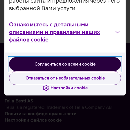
работы сайта и предложения через него
выбранной Вами услуги.
Ознакомьтесь с детальными
описаниями и правилами наших
файлов cookie
Согласиться со всеми cookie
О нас
Контакты
Отказаться от необязательных cookie
Партнерам
Настройки cookie
Telia Eesti AS
Telia is a registered Trademark of Telia Company AB
Политика конфиденциальности
Настройки файлов cookie