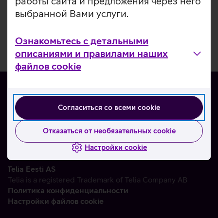
работы сайта и предложения через него
выбранной Вами услуги.
Ознакомьтесь с детальными
описаниями и правилами наших
файлов cookie
Согласиться со всеми cookie
О нас
Контакты
Отказаться от необязательных cookie
Партнерам
Настройки cookie
Telia Eesti AS
Telia is a registered Trademark of Telia Company AB
Политика конфиденциальности
Настройки файлов cookie