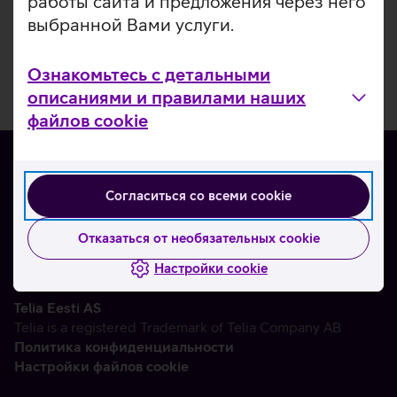
работы сайта и предложения через него
выбранной Вами услуги.
Ознакомьтесь с детальными
описаниями и правилами наших
файлов cookie
Согласиться со всеми cookie
О нас
Контакты
Отказаться от необязательных cookie
Партнерам
Настройки cookie
Telia Eesti AS
Telia is a registered Trademark of Telia Company AB
Политика конфиденциальности
Настройки файлов cookie