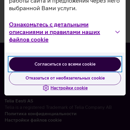
работы сайта и предложения через него
выбранной Вами услуги.
Ознакомьтесь с детальными
описаниями и правилами наших
файлов cookie
Согласиться со всеми cookie
О нас
Контакты
Отказаться от необязательных cookie
Партнерам
Настройки cookie
Telia Eesti AS
Telia is a registered Trademark of Telia Company AB
Политика конфиденциальности
Настройки файлов cookie