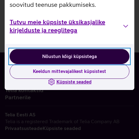
soovitud teenuse pakkumiseks.
Tutvu meie küpsiste üksikasjalike
kirjelduste ja reeglitega
Nõustun kõigi küpsistega
Keeldun mittevajalikest küpsistest
Küpsiste seaded
Ettevõttest
Telia kontaktid
Partnerile
Telia Eesti AS
Telia is a registered Trademark of Telia Company AB
Privaatsusteade
Küpsiste seaded