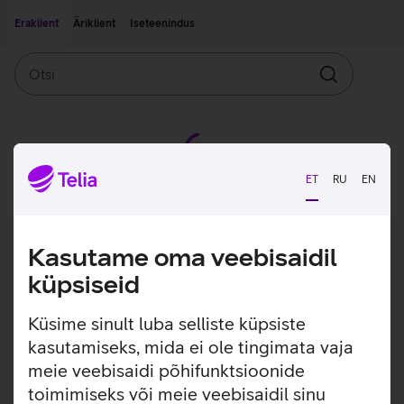
Liigu edasi põhisisu juurde
Ligipääsetavus
Eraklient
Äriklient
Iseteenindus
Otsi
Otsin
ET
RU
EN
Kasutame oma veebisaidil
küpsiseid
Küsime sinult luba selliste küpsiste
kasutamiseks, mida ei ole tingimata vaja
meie veebisaidi põhifunktsioonide
toimimiseks või meie veebisaidil sinu