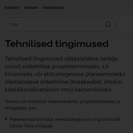
Liigu edasi põhisisu juurde
Ligipääsetavus
Eraklient
Äriklient
Iseteenindus
Otsi
Otsin
Tehnilised tingimused
Tehnilised tingimused väljastatakse tarbija
soovil sideehitise projekteerimiseks, s.h
liitumiseks või ehitustegevuse planeerimiseks
olemasoleva sideehitise (maakaabel, õhuliin,
kaablikanalisatsioon vms) kaitsevööndis.
Teenus on mõeldud maaomanikele, projekteerijatele ja
ehitajatele, kes:
Planeerivad kinnistul arendustegevust ning soovivad
liituda Telia võrguga;