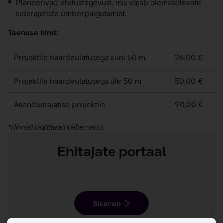
Planeerivad ehitustegevust, mis vajab olemasolevate
siderajatiste ümberpaigutamist.
Teenuse hind:
Projektile haardeulatusega kuni 50 m
26,00 €
Projektile haardeulatusega üle 50 m
50,00 €
Asendusrajatise projektile
90,00 €
*Hinnad sisaldavad käibemaksu.
Ehitajate portaal
Sisenen