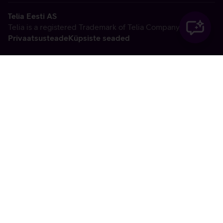
Telia Eesti AS
Telia is a registered Trademark of Telia Company AB
Privaatsusteade
Küpsiste seaded
Vabandame, tekkis
tehniline viga