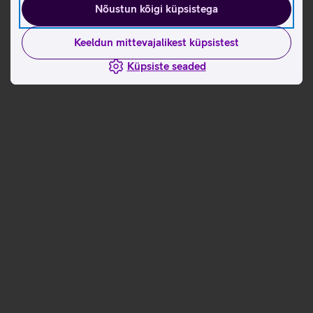
Nõustun kõigi küpsistega
Keeldun mittevajalikest küpsistest
Küpsiste seaded