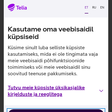
ET
RU
EN
Teenuse tellimine
Kasutame oma veebisaidil
küpsiseid
Küsime sinult luba selliste küpsiste
kasutamiseks, mida ei ole tingimata vaja
meie veebisaidi põhifunktsioonide
toimimiseks või meie veebisaidil sinu
soovitud teenuse pakkumiseks.
Tutvu meie küpsiste üksikasjalike
kirjelduste ja reeglitega