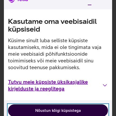
Mini, Standard, Premium, Äri TV
TNT4
noppekanal
Kasutame oma veebisaidil
Ühtlasi annab ebapopulaarsete kanalite valikust
küpsiseid
eemaldamine võimaluse täiustada edaspidi Telia TV
teenust värske ja põneva sisuga. Esimese uuendusena
Küsime sinult luba selliste küpsiste
lisandubki juba alates 1. juulist Telia TV valikusse telekanal
kasutamiseks, mida ei ole tingimata vaja
1+2, mis pakub vaatajale müstikat, põnevaid filme ja
meie veebisaidi põhifunktsioonide
seriaale.
toimimiseks või meie veebisaidil sinu
Telia TV kliendid saavad enda poolt tellitud kanalipakette
soovitud teenuse pakkumiseks.
ja noppekanaleid kontrollida mugavalt
Telia
iseteeninduses
.
Tutvu meie küpsiste üksikasjalike
Lisaks telekanalitele pakub Telia TV hulgaliselt täiendavat
kirjelduste ja reeglitega
meelelahutust. Nii saavad näiteks kõik Standard ja
Premium paketi tellijad kasutada HBO ja National
Geographic + keskkondi, kus kogu sisu on tõlgitud eesti ja
vene keelde. Telia TV poolt pakutavate kanalipakettide ja
Nõustun kõigi küpsistega
lisateenustega saab tutvust teha
Telia veebilehel
.