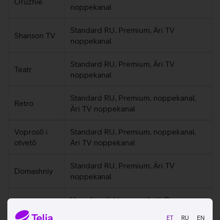
Oruzhie
noppekanal
Standard RU, Premium, Äri TV
Shanson TV
noppekanal
Standard RU, Premium, Äri TV
Teatr
noppekanal
Standard RU, Premium, noppekanal,
Retro
Äri TV noppekanal
Voprosõ i
Standard RU, Premium, noppekanal,
otvetõ
Äri TV noppekanal
Standard RU, Premium, Äri TV
Domashniy
noppekanal
Vene kanalid teemapakett, Premium,
RTVi
noppekanal, Äri TV noppekanal
ET
RU
EN