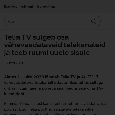
Liigu edasi põhisisu juurde
Ligipääsetavus
Eraklient
Äriklient
Iseteenindus
Otsi
Otsin
Telia TV sulgeb osa
vähevaadatavaid telekanaleid
ja teeb ruumi uuele sisule
18. mai 2020
Alates 1. juulist 2020 lõpetab Telia TV ja Äri TV 17
vähevaadatava telekanali edastamise, tehes sellega
ühtlasi ruumi uue ja põneva sisu jõudmisele oma TV-
klientideni.
Enamus kõnealustest kanalitest asetub oma vaadatavuse
poolest kõigi Telia poolt edastatavate telekanalite
arvestuses alles teise saja hulka ning kanalite vähene