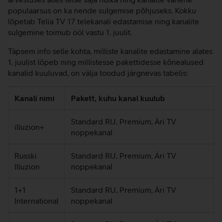
populaarsus on ka nende sulgemise põhjuseks. Kokku
lõpetab Telia TV 17 telekanali edastamise ning kanalite
sulgemine toimub ööl vastu 1. juulit.
Täpsem info selle kohta, milliste kanalite edastamine alates
1. juulist lõpeb ning millistesse pakettidesse kõnealused
kanalid kuuluvad, on välja toodud järgnevas tabelis:
Kanali nimi
Pakett, kuhu kanal kuulub
Standard RU, Premium, Äri TV
illuzion+
noppekanal
Russki
Standard RU, Premium, Äri TV
Illuzion
noppekanal
1+1
Standard RU, Premium, Äri TV
International
noppekanal