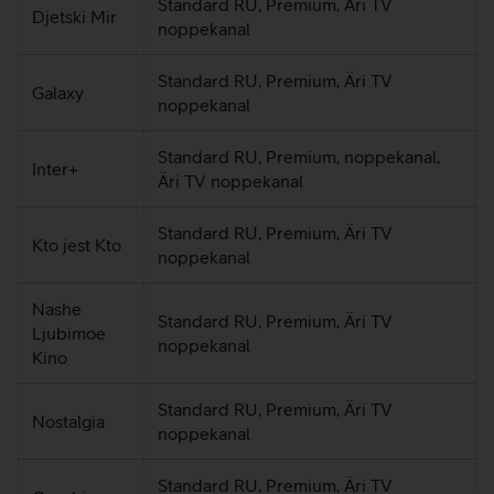
Standard RU, Premium, Äri TV
Djetski Mir
noppekanal
Standard RU, Premium, Äri TV
Galaxy
noppekanal
Standard RU, Premium, noppekanal,
Inter+
Äri TV noppekanal
Standard RU, Premium, Äri TV
Kto jest Kto
noppekanal
Nashe
Standard RU, Premium, Äri TV
Ljubimoe
noppekanal
Kino
Standard RU, Premium, Äri TV
Nostalgia
noppekanal
Standard RU, Premium, Äri TV