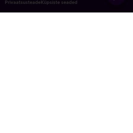
Privaatsusteade
Küpsiste seaded
Vabandame, tekkis
tehniline viga
tx:undefined:ut:null
Seni saad meiega ühendust klienditeeninduse