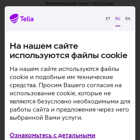
Тематический пакет «Русские
RTVi
каналы», Premium, каналы по
выбору, Äri TV каналы по выбору
ET
RU
EN
Mini, Standard, Premium, Äri TV
TNT4
каналы по выбору
На нашем сайте
используются файлы cookie
Удаление непопулярных каналов позволит пополнить
услугу Telia TV свежим и интересным контентом. В
На нашем сайте используются файлы
качестве первого обновления в выборе Telia TV уже с 1
июля появится телеканал 1+2, который предлагает
cookie и подобные им технические
зрителям мистику, захватывающие фильмы и сериалы.
средства. Просим Вашего согласия на
использование cookie, которые не
Клиенты Telia TV могут с удобством контролировать
являются безусловно необходимыми для
заказанные пакеты каналов и каналы по выбору
в
самообслуживании Telia
.
работы сайта и предложения через него
выбранной Вами услуги.
Помимо телеканалов, Telia TV предлагает массу
дополнительных развлечений. Например, все
заказчики пакетов Standard и Premium имеют доступ к
Ознакомьтесь с детальными