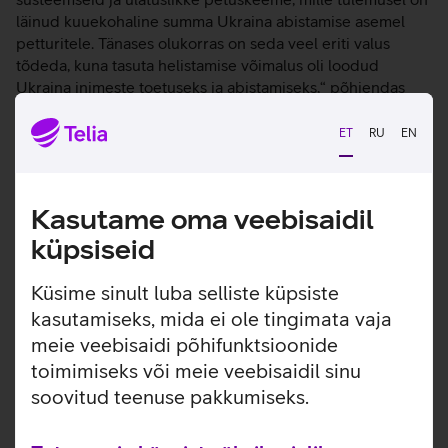
läinud kuuekohaline summa Ukraina abistamise asemel
petturitele. Tänases olukorras on seda veel eriti valus
tõdeda, kuna tasuta helistamise võimalus oli loodud
Ukraina inimeste toetuseks ja abistamiseks,“ põhjendas
muudatust Telia ärikliendiüksuse juht Holger Haljand.
ET
RU
EN
Haljandi kinnitusel jätkab Telia siiski kõigi võimaluste piires
oma teenuste soodustingimustel pakkumist Ukraina suunal
ning informeerib kõigist muutustest ka avalikkust.
Kasutame oma veebisaidil
küpsiseid
Tutvun teiste uudistega
Küsime sinult luba selliste küpsiste
kasutamiseks, mida ei ole tingimata vaja
meie veebisaidi põhifunktsioonide
toimimiseks või meie veebisaidil sinu
soovitud teenuse pakkumiseks.