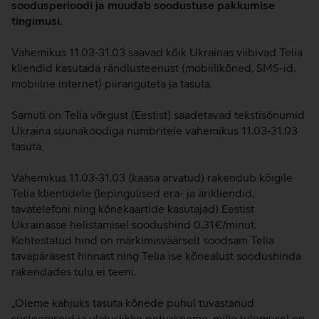
soodusperioodi ja muudab soodustuse pakkumise
tingimusi.
Vahemikus 11.03-31.03 saavad kõik Ukrainas viibivad Telia
kliendid kasutada rändlusteenust (mobiilikõned, SMS-id,
mobiilne internet) piiranguteta ja tasuta.
Samuti on Telia võrgust (Eestist) saadetavad tekstisõnumid
Ukraina suunakoodiga numbritele vahemikus 11.03-31.03
tasuta.
Vahemikus 11.03-31.03 (kaasa arvatud) rakendub kõigile
Telia klientidele (lepingulised era- ja ärikliendid,
tavatelefoni ning kõnekaartide kasutajad) Eestist
Ukrainasse helistamisel soodushind 0,31€/minut.
Kehtestatud hind on märkimisväärselt soodsam Telia
tavapärasest hinnast ning Telia ise kõnealust soodushinda
rakendades tulu ei teeni.
„Oleme kahjuks tasuta kõnede puhul tuvastanud
süsteemseid ja ulatuslikke petuskeeme, mille tulemusel on