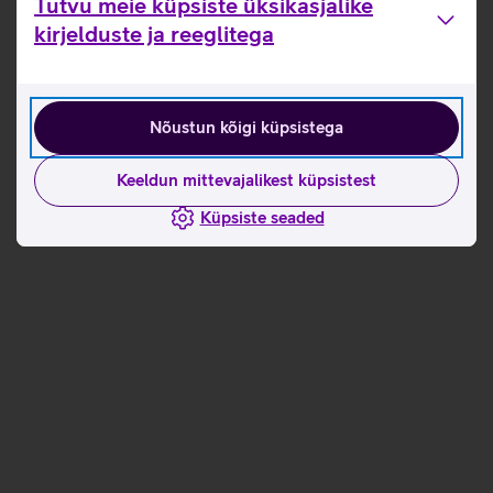
Tutvu meie küpsiste üksikasjalike
kirjelduste ja reeglitega
Nõustun kõigi küpsistega
Keeldun mittevajalikest küpsistest
Küpsiste seaded