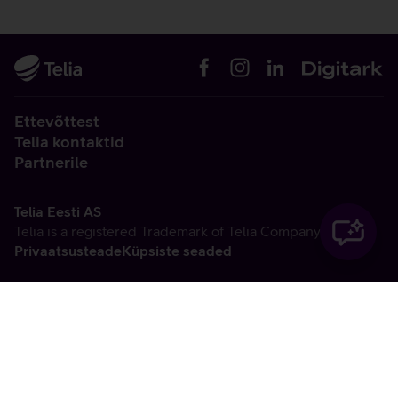
Ettevõttest
Telia kontaktid
Partnerile
Telia Eesti AS
Telia is a registered Trademark of Telia Company AB
Privaatsusteade
Küpsiste seaded