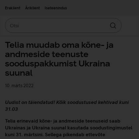
Liigu edasi põhisisu juurde
Ligipääsetavus
Eraklient
Äriklient
Iseteenindus
Otsi
Otsin
Telia muudab oma kõne- ja
andmeside teenuste
sooduspakkumist Ukraina
suunal
10. märts 2022
Uudist on täiendatud! Kõik soodustused kehtivad kuni
31.03
Telia erinevaid kõne- ja andmeside teenuseid saab
Ukrainas ja Ukraina suunal kasutada soodustingimustel
kuni 31. märtsini. Sellega pikendab ettevõte