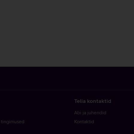
Telia kontaktid
Abi ja juhendid
 tingimused
Kontaktid