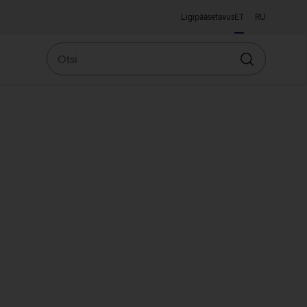
Ligipääsetavus
ET
RU
Otsi
Otsin