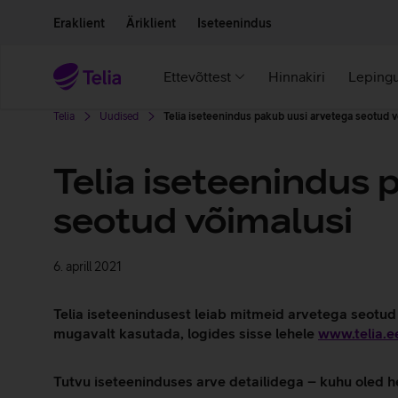
Liigu edasi põhisisu juurde
Ligipääsetavus
Eraklient
Äriklient
Iseteenindus
Ettevõttest
Hinnakiri
Lepingu
Telia
Uudised
Telia iseteenindus pakub uusi arvetega seotud v
Telia iseteenindus 
seotud võimalusi
6. aprill 2021
Telia iseteenindusest leiab mitmeid arvetega seotud 
mugavalt kasutada, logides sisse lehele
www.telia.e
Tutvu iseteeninduses arve detailidega – kuhu oled he