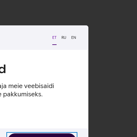
ET
RU
EN
d
aja meie veebisaidi
se pakkumiseks.