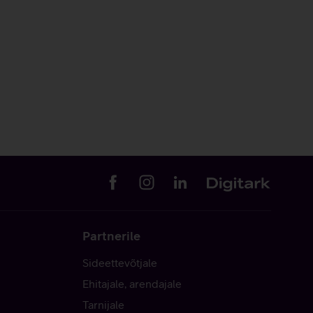
Partnerile
Sideettevõtjale
Ehitajale, arendajale
Tarnijale