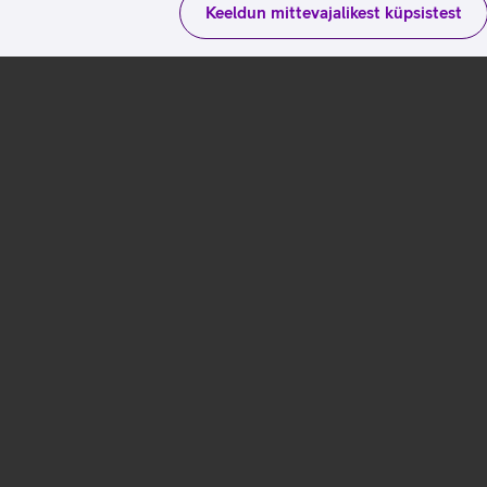
Keeldun mittevajalikest küpsistest