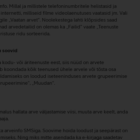
o. Millal ja millistele telefoninumbritele helistasid ja
internetti, milliseid filme videolaenutuses vaatasid jm. Vali
gile „Vaatan arvet“. Noolekestega lahti klõpsides saad
amad arvedetailid on olemas ka „Failid“ vaate „Teenuste
eristuse ridu sorteerida.
u soovid
a kodu- või äriteenuste eest, siis nüüd on arvete
 koondada kõik teenused ühele arvele või tõsta osa
 haldamiseks on loodud iseteeninduses arvete grupeerimise
 grupeerimine“, „Muudan“.
us hallata arve väljastamise viisi, muuta arve keelt, anda
aaja.
ta arveinfo SMSiga. Soovime hoida loodust ja seepärast on
iseks. Ning miks mitte asendada ka e-kirjaga saadetav