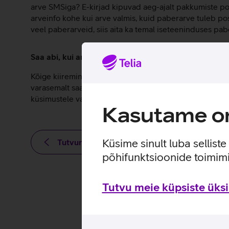
arve SMSiga? E-kirjad kipuvad aeg-ajalt pakkumiste po
arveinfo kohe kui arve valmis, kuid paberarve tuleb p
veel paberarveid, siis aita ka temal iseteeninduses pa
Saa abi, kui arve osas tekib küsimusi
Kõige kiiremini leiad oma viimase ja ka varasemate ar
varasemalt saadetud arveid alla laadida, näha makseid
küsimustele vastuste leidmiseks, kui jääd hätta. Leiad
Kasutame om
Küsime sinult luba sellist
Tutvun teiste uudistega
põhifunktsioonide toimimi
Tutvu meie küpsiste üksik