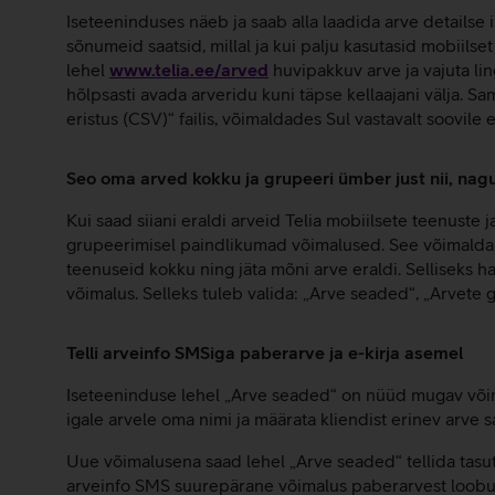
Iseteeninduses näeb ja saab alla laadida arve detailse inf
sõnumeid saatsid, millal ja kui palju kasutasid mobiilset 
lehel
www.telia.ee/arved
huvipakkuv arve ja vajuta lin
hõlpsasti avada arveridu kuni täpse kellaajani välja. S
eristus (CSV)“ failis, võimaldades Sul vastavalt soovile 
Seo oma arved kokku ja grupeeri ümber just nii, nag
Kui saad siiani eraldi arveid Telia mobiilsete teenuste j
grupeerimisel paindlikumad võimalused. See võimaldab
teenuseid kokku ning jäta mõni arve eraldi. Selliseks
võimalus. Selleks tuleb valida: „Arve seaded“, „Arvete
Telli arveinfo SMSiga paberarve ja e-kirja asemel
Iseteeninduse lehel „Arve seaded“ on nüüd mugav võimal
igale arvele oma nimi ja määrata kliendist erinev arve s
Uue võimalusena saad lehel „Arve seaded“ tellida tasu
arveinfo SMS suurepärane võimalus paberarvest loobum