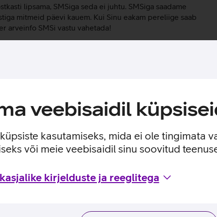
stkasti lipsama, SMSiga seda ei juhtu. SMSiga saadame
ostiga mitmeid päevi kauem. Kui Sinu eakam pereliige saab
ber arveinfo SMSi vastu vahetada!
vete detailid ning summad iseteenindusest. Samuti saad
 ja mugavalt arveid tasuda. Oleme loonud ka abimaterjale
 need
Online abi rubriigist
.
a veebisaidil küpsisei
e küpsiste kasutamiseks, mida ei ole tingimata v
seks või meie veebisaidil sinu soovitud teenu
asjalike kirjelduste ja reeglitega