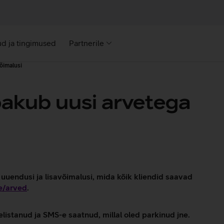
d ja tingimused
Partnerile
õimalusi
pakub uusi arvetega
uuendusi ja lisavõimalusi, mida kõik kliendid saavad
e/arved
.
listanud ja SMS-e saatnud, millal oled parkinud jne.