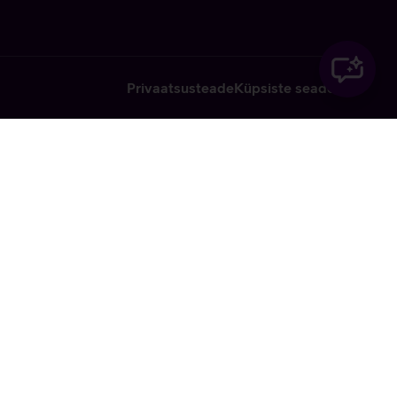
Privaatsusteade
Küpsiste seaded