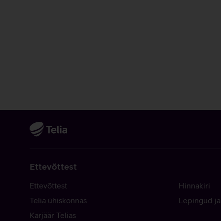
Ettevõttest
Ettevõttest
Hinnakiri
Telia ühiskonnas
Lepingud ja
Karjäär Telias