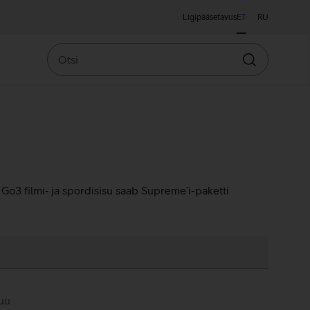
Ligipääsetavus
ET
RU
Otsi
Otsin
Go3 filmi‑ ja spordisisu saab Supreme’i-paketti
kuu