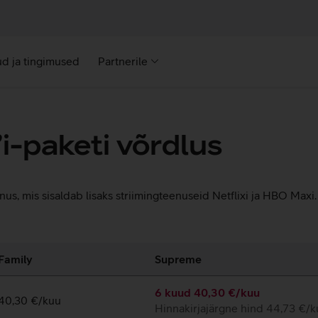
d ja tingimused
Partnerile
i-paketi võrdlus
s, mis sisaldab lisaks striimingteenuseid Netflixi ja HBO Maxi. 
Family
Supreme
6 kuud 40,30 €/kuu
40,30 €/kuu
Hinnakirjajärgne hind 44,73 €/