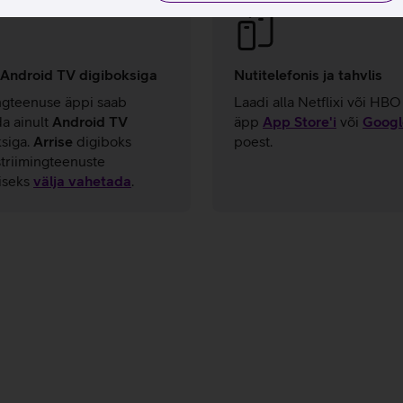
s Android TV digiboksiga
Nutitelefonis ja tahvlis
ngteenuse äppi saab
Laadi alla Netflixi või HB
a ainult
Android TV
äpp
App Store'i
või
Googl
siga.
Arrise
digiboks
poest.
striimingteenuste
iseks
välja vahetada
.