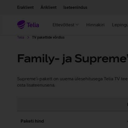
Liigu edasi põhisisu juurde
Ligipääsetavus
Eraklient
Äriklient
Iseteenindus
Ettevõttest
Hinnakiri
Lepingu
Telia
TV pakettide võrdlus
Family- ja Supreme’
Supreme’i-pakett on uuema ülesehitusega Telia TV teenu
osta lisateenusena.
Paketi hind