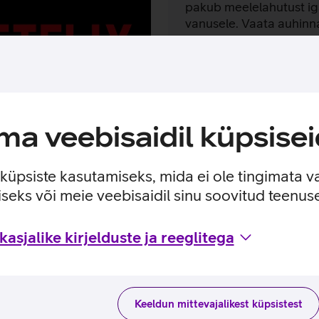
pakub meelelahutust ig
vanusele. Vaata auhinn
sarju, filme, animatsioo
dokumentaale ja palju 
Tutvun HBO Maxiga
a veebisaidil küpsisei
e küpsiste kasutamiseks, mida ei ole tingimata v
seks või meie veebisaidil sinu soovitud teenu
HBO Maxi vaadata?
asjalike kirjelduste ja reeglitega
le sobib –
kõigis seadmetes
–, olenemata Telia 
Keeldun mittevajalikest küpsistest