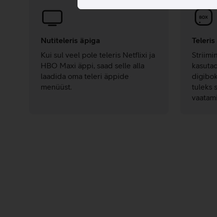
Nutiteleris äpiga
Teleri
Kui sul veel pole teleris Netflixi ja
Striimi
HBO Maxi äppi, saad selle alla
kasutad
laadida oma teleri äppide
digibok
menüüst.
tuleks 
vaatam