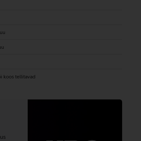
kuu
uu
i koos tellitavad
nus