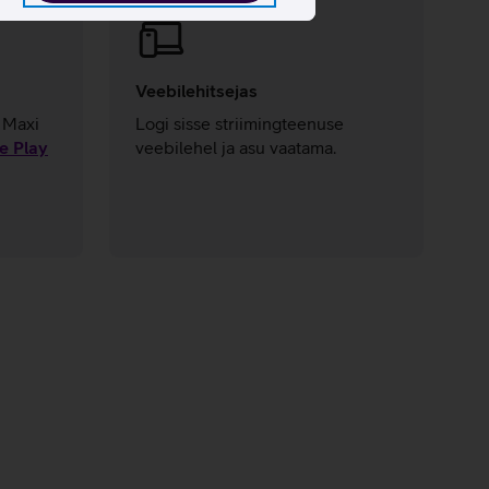
Veebilehitsejas
O Maxi
Logi sisse striimingteenuse
e Play
veebilehel ja asu vaatama.