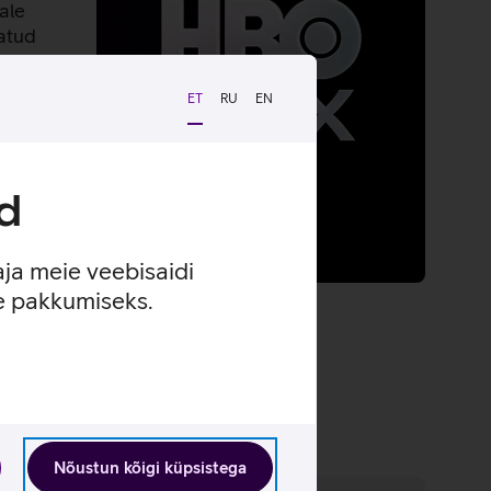
ale
atud
ne,
muud.
ET
RU
EN
d
aja meie veebisaidi
se pakkumiseks.
teenusest.
Nõustun kõigi küpsistega