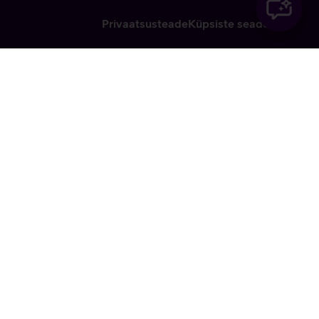
Privaatsusteade
Küpsiste seaded