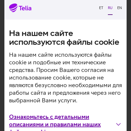
возможность пользоваться услугой на 2 экранах
ET
RU
EN
для просмотра.
Подробнее
На нашем сайте
используются файлы cookie
На нашем сайте используются файлы
«Тематический пакет для
cookie и подобные им технические
детей» постоянно
средства. Просим Вашего согласия на
пополняется новыми
использование cookie, которые не
любимыми программами.
являются безусловно необходимыми для
работы сайта и предложения через него
выбранной Вами услуги.
Фильмы
Сериалы
Ознакомьтесь с детальными
Фильмы
описаниями и правилами наших