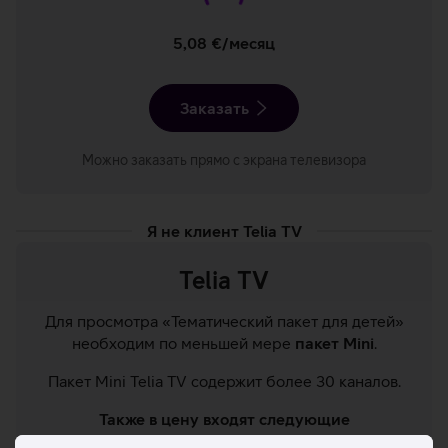
5,08 €/месяц
Заказать
Можно заказать прямо с экрана телевизора
Я не клиент Telia TV
Telia TV
Для просмотра «Тематический пакет для детей»
необходим по меньшей мере
пакет Mini
.
Пакет Mini Telia TV содержит более 30 каналов.
Также в цену входят следующие
дополнительные услуги
: FX NOW,
а также