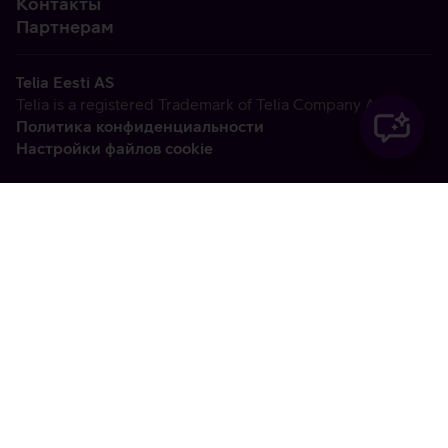
Контакты
Партнерам
Telia Eesti AS
Telia is a registered Trademark of Telia Company AB
Политика конфиденциальности
Настройки файлов cookie
Vabandame, tekkis