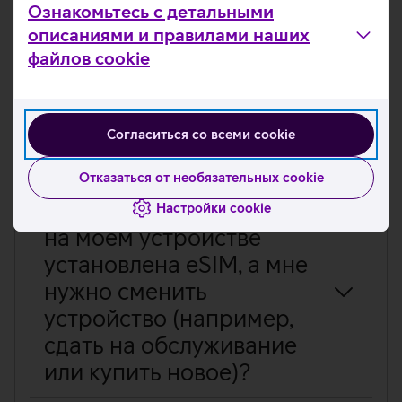
Ознакомьтесь с детальными
KKK
Как узнать, что мое
описаниями и правилами наших
устройство
файлов cookie
поддерживает eSIM?
В чем разница между
Согласиться со всеми cookie
eSIM и MultiSIM?
Отказаться от необязательных cookie
Что нужно сделать, если
Настройки cookie
на моем устройстве
установлена eSIM, а мне
нужно сменить
устройство (например,
сдать на обслуживание
или купить новое)?