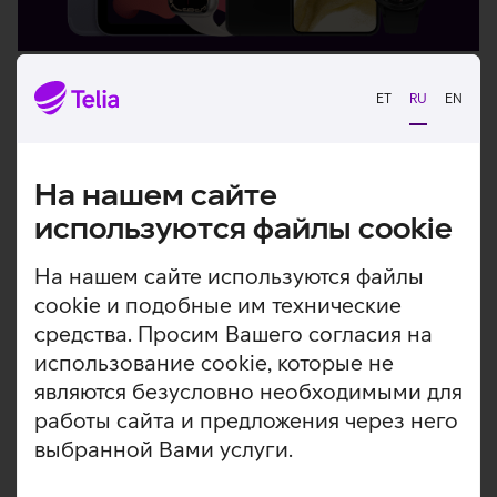
На каких устройствах можно
использовать eSIM?
ET
RU
EN
В интернет-магазине Вас ждет широкий выбор
смартфонов
и
часов
с поддержкой
eSIM
.
На нашем сайте
используются файлы cookie
Подробнее
На нашем сайте используются файлы
cookie и подобные им технические
средства. Просим Вашего согласия на
Хорошо знать
использование cookie, которые не
являются безусловно необходимыми для
работы сайта и предложения через него
KKK
Инструкции
выбранной Вами услуги.