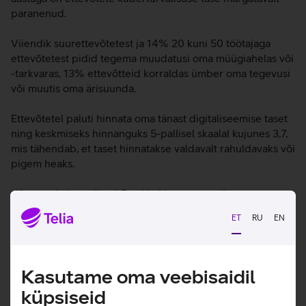
paranenud.
Viiendik suurettevõtetest ja 14% 20 kuni 50 töötajaga
ettevõtetest pidid tegema muudatusi oma müügiahelas või
-tarkvaras, 13% ettevõtteid korraldas ümber oma tegevusi
või muutis oma ärisuunda.
Ettevõtetel paluti hinnata oma tänast digitaliseemise taset
ning keskmiseks hinnanguks 5-pallisel skaalal kujunes 3,7,
mis tähendab, et taset hinnatakse valdavalt rahuldavaks või
pigem heaks.
„Koroonakriis andis nii Eesti kui ka muu maailma
tehnoloogilisele arengule tugeva kiirenduse. Kuigi
ET
RU
EN
sisuliselt tehti juba pandeemia alguses mõne nädalaga ära
mitme aasta töö, on Eesti ettevõtete arengu vaates
ülioluline, et hoogne digitaliseerimine jätkuks. Rõõm on
tõdeda, et ettevõtted mõistavad seda vajadust, andes oma
Kasutame oma veebisaidil
tänasele digitaliseerumise tasemele realistlikke
küpsiseid
hinnanguid,“ sõnas Haljand.