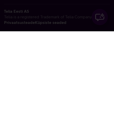
Telia Eesti AS
Telia is a registered Trademark of Telia Company AB
Privaatsusteade
Küpsiste seaded
Vabandame, tekkis
tehniline viga