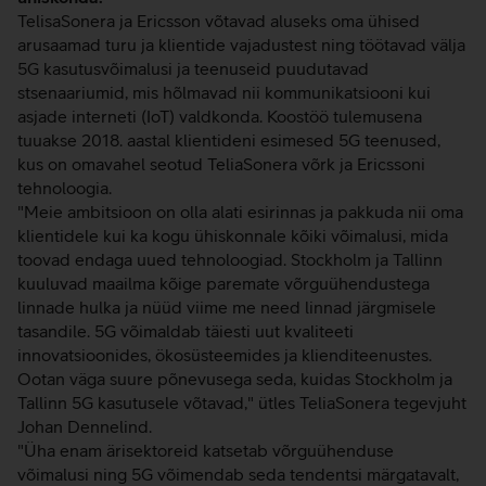
TelisaSonera ja Ericsson võtavad aluseks oma ühised
arusaamad turu ja klientide vajadustest ning töötavad välja
5G kasutusvõimalusi ja teenuseid puudutavad
stsenaariumid, mis hõlmavad nii kommunikatsiooni kui
asjade interneti (IoT) valdkonda. Koostöö tulemusena
tuuakse 2018. aastal klientideni esimesed 5G teenused,
kus on omavahel seotud TeliaSonera võrk ja Ericssoni
tehnoloogia.
"Meie ambitsioon on olla alati esirinnas ja pakkuda nii oma
klientidele kui ka kogu ühiskonnale kõiki võimalusi, mida
toovad endaga uued tehnoloogiad. Stockholm ja Tallinn
kuuluvad maailma kõige paremate võrguühendustega
linnade hulka ja nüüd viime me need linnad järgmisele
tasandile. 5G võimaldab täiesti uut kvaliteeti
innovatsioonides, ökosüsteemides ja klienditeenustes.
Ootan väga suure põnevusega seda, kuidas Stockholm ja
Tallinn 5G kasutusele võtavad," ütles TeliaSonera tegevjuht
Johan Dennelind.
"Üha enam ärisektoreid katsetab võrguühenduse
võimalusi ning 5G võimendab seda tendentsi märgatavalt,