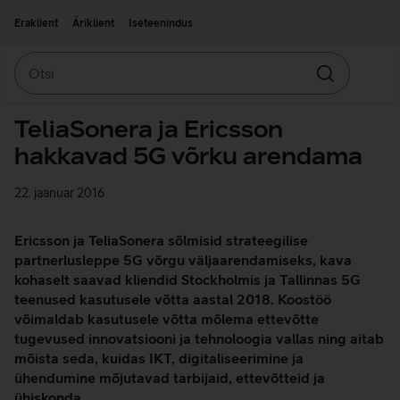
Liigu edasi põhisisu juurde
Ligipääsetavus
Eraklient
Äriklient
Iseteenindus
Otsi
Otsin
TeliaSonera ja Ericsson
hakkavad 5G võrku arendama
22. jaanuar 2016
Ericsson ja TeliaSonera sõlmisid strateegilise
partnerlusleppe 5G võrgu väljaarendamiseks, kava
kohaselt saavad kliendid Stockholmis ja Tallinnas 5G
teenused kasutusele võtta aastal 2018. Koostöö
võimaldab kasutusele võtta mõlema ettevõtte
tugevused innovatsiooni ja tehnoloogia vallas ning aitab
mõista seda, kuidas IKT, digitaliseerimine ja
ühendumine mõjutavad tarbijaid, ettevõtteid ja
ühiskonda.