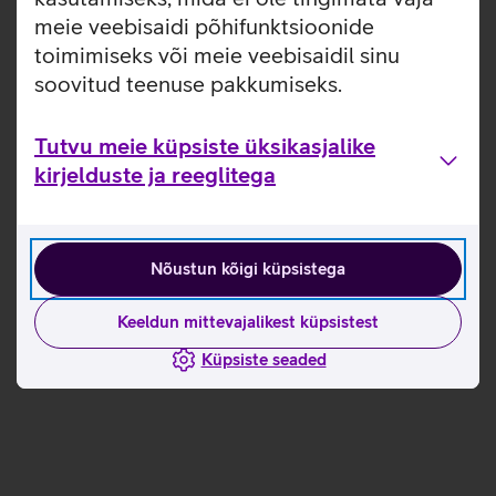
lõpuks 150 miljonini.
meie veebisaidi põhifunktsioonide
toimimiseks või meie veebisaidil sinu
soovitud teenuse pakkumiseks.
Tutvun teiste uudistega
Tutvu meie küpsiste üksikasjalike
kirjelduste ja reeglitega
Nõustun kõigi küpsistega
Keeldun mittevajalikest küpsistest
Küpsiste seaded