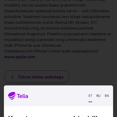
mudelid, mis on uudses klaasi ja alumiiniumi
disainikoosluses saadaval kolmes värvis – hall, hõbedane
ja kuldne. Seadmed kasutavad seni kõige vastupidavamat
klaasi nutitelefonide puhul, Retina HD ekraani, A11
bioonilist kiipi ning on loodud edastama parimat
liitreaalsuse kogemust. Maailma populaarseim kaamera on
muudetud veelgi paremaks ning juhtmevaba laadimine
lisab iPhone’ile uue võimekuse.
Detailsema info iPhone’i kohta leiab veebiaadressil
www.apple.com
Tutvun teiste uudistega
ET
RU
EN