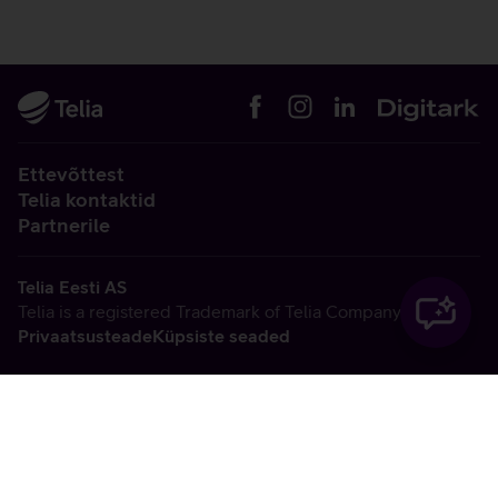
Ettevõttest
Telia kontaktid
Partnerile
Telia Eesti AS
Telia is a registered Trademark of Telia Company AB
Privaatsusteade
Küpsiste seaded