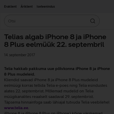
Liigu edasi põhisisu juurde
Ligipääsetavus
Eraklient
Äriklient
Iseteenindus
Otsi
Otsin
Telias algab iPhone 8 ja iPhone
8 Plus eelmüük 22. septembril
14. september 2017
Telia hakkab pakkuma uue põlvkonna iPhone 8 ja iPhone
8 Plus mudeleid.
Kliendid saavad iPhone 8 ja iPhone 8 Plus mudeleid
eelmüügi korras tellida Telia e-poes ning Telia esindustes
alates 22. septembrist. Mõlemad mudelid on Telia
müügikanalites reaalselt saadaval 29. septembrist.
Täpsema hinnainfoga saab lähiajal tutvuda Telia veebilehel
www.telia.ee
.
iPhone 8 ja iPhone 8 Plus on iPhone’i kõige värskemad