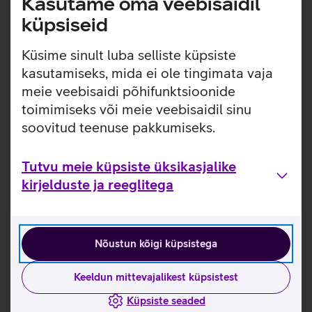
Kasutame oma veebisaidil
küpsiseid
Küsime sinult luba selliste küpsiste
kasutamiseks, mida ei ole tingimata vaja
meie veebisaidi põhifunktsioonide
toimimiseks või meie veebisaidil sinu
soovitud teenuse pakkumiseks.
Tutvu meie küpsiste üksikasjalike
kirjelduste ja reeglitega
Nõustun kõigi küpsistega
Keeldun mittevajalikest küpsistest
Küpsiste seaded