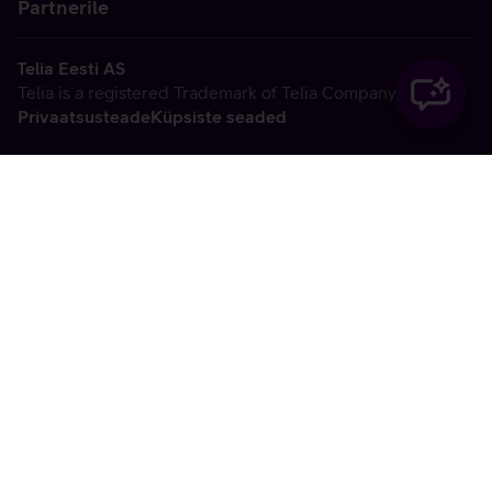
Partnerile
Telia Eesti AS
Telia is a registered Trademark of Telia Company AB
Privaatsusteade
Küpsiste seaded
Vabandame, tekkis
tehniline viga