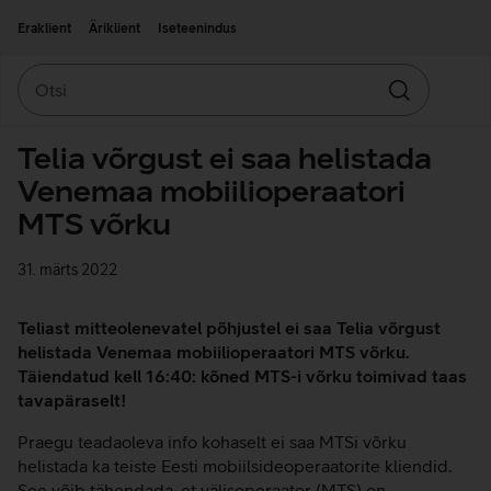
Liigu edasi põhisisu juurde
Ligipääsetavus
Eraklient
Äriklient
Iseteenindus
Otsi
Otsin
Telia võrgust ei saa helistada
Venemaa mobiilioperaatori
MTS võrku
31. märts 2022
Teliast mitteolenevatel põhjustel ei saa Telia võrgust
helistada Venemaa mobiilioperaatori MTS võrku.
Täiendatud kell 16:40: kõned MTS-i võrku toimivad taas
tavapäraselt!
Praegu teadaoleva info kohaselt ei saa MTSi võrku
helistada ka teiste Eesti mobiilsideoperaatorite kliendid.
See võib tähendada, et välisoperaator (MTS) on