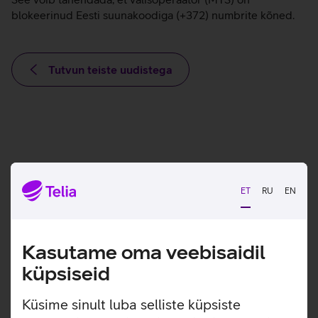
blokeerinud Eesti suunakoodiga (+372) numbrite kõned.
Tutvun teiste uudistega
ET
RU
EN
Kasutame oma veebisaidil
küpsiseid
Küsime sinult luba selliste küpsiste