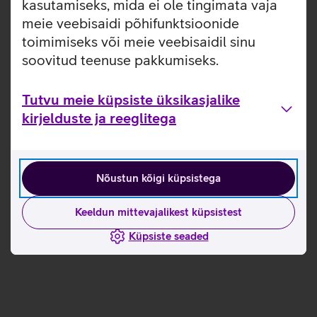
kasutamiseks, mida ei ole tingimata vaja
meie veebisaidi põhifunktsioonide
toimimiseks või meie veebisaidil sinu
soovitud teenuse pakkumiseks.
Tutvu meie küpsiste üksikasjalike
kirjelduste ja reeglitega
Nõustun kõigi küpsistega
Keeldun mittevajalikest küpsistest
Küpsiste seaded