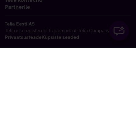
Partnerile
Telia Eesti AS
Telia is a registered Trademark of Telia Company AB
Privaatsusteade
Küpsiste seaded
Vabandame, tekkis