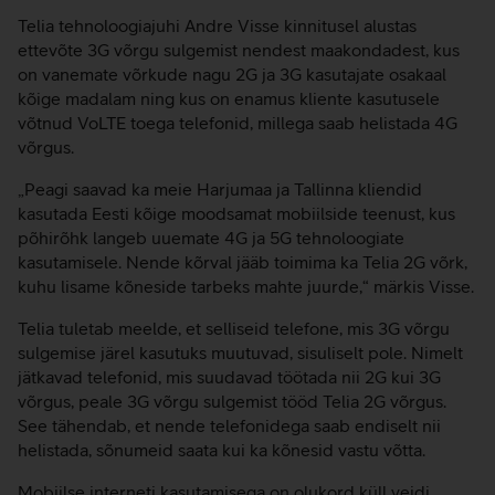
Telia tehnoloogiajuhi Andre Visse kinnitusel alustas
ettevõte 3G võrgu sulgemist nendest maakondadest, kus
on vanemate võrkude nagu 2G ja 3G kasutajate osakaal
kõige madalam ning kus on enamus kliente kasutusele
võtnud VoLTE toega telefonid, millega saab helistada 4G
võrgus.
„Peagi saavad ka meie Harjumaa ja Tallinna kliendid
kasutada Eesti kõige moodsamat mobiilside teenust, kus
põhirõhk langeb uuemate 4G ja 5G tehnoloogiate
kasutamisele. Nende kõrval jääb toimima ka Telia 2G võrk,
kuhu lisame kõneside tarbeks mahte juurde,“ märkis Visse.
Telia tuletab meelde, et selliseid telefone, mis 3G võrgu
sulgemise järel kasutuks muutuvad, sisuliselt pole. Nimelt
jätkavad telefonid, mis suudavad töötada nii 2G kui 3G
võrgus, peale 3G võrgu sulgemist tööd Telia 2G võrgus.
See tähendab, et nende telefonidega saab endiselt nii
helistada, sõnumeid saata kui ka kõnesid vastu võtta.
Mobiilse interneti kasutamisega on olukord küll veidi