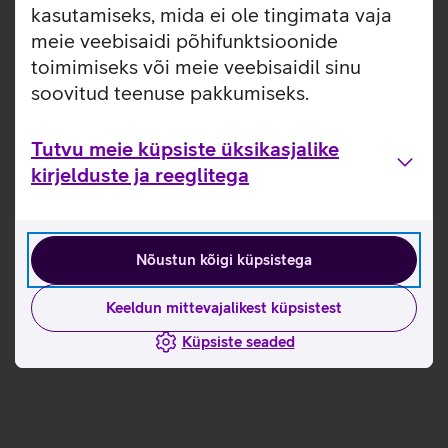
kasutamiseks, mida ei ole tingimata vaja
veebilehelt
. Lisaks saab Telia e-poes tutvuda kõigi VoLTE
toega
nutitelefonide
ja
nuputelefonidega
.
meie veebisaidi põhifunktsioonide
toimimiseks või meie veebisaidil sinu
soovitud teenuse pakkumiseks.
Tutvun teiste uudistega
Tutvu meie küpsiste üksikasjalike
kirjelduste ja reeglitega
Nõustun kõigi küpsistega
Keeldun mittevajalikest küpsistest
Küpsiste seaded