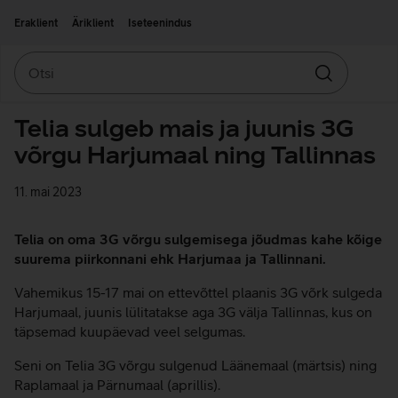
Liigu edasi põhisisu juurde
Ligipääsetavus
Eraklient
Äriklient
Iseteenindus
Otsi
Otsin
Telia sulgeb mais ja juunis 3G
võrgu Harjumaal ning Tallinnas
11. mai 2023
Telia on oma 3G võrgu sulgemisega jõudmas kahe kõige
suurema piirkonnani ehk Harjumaa ja Tallinnani.
Vahemikus 15-17 mai on ettevõttel plaanis 3G võrk sulgeda
Harjumaal, juunis lülitatakse aga 3G välja Tallinnas, kus on
täpsemad kuupäevad veel selgumas.
Seni on Telia 3G võrgu sulgenud Läänemaal (märtsis) ning
Raplamaal ja Pärnumaal (aprillis).