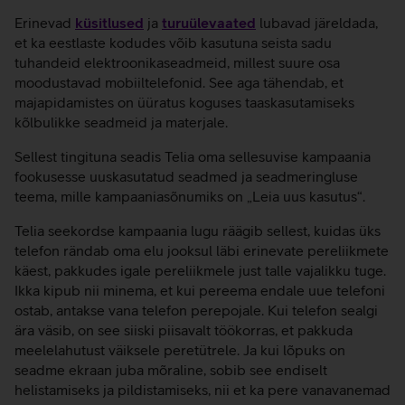
Erinevad
küsitlused
ja
turuülevaated
lubavad järeldada,
et ka eestlaste kodudes võib kasutuna seista sadu
tuhandeid elektroonikaseadmeid, millest suure osa
moodustavad mobiiltelefonid. See aga tähendab, et
majapidamistes on üüratus koguses taaskasutamiseks
kõlbulikke seadmeid ja materjale.
Sellest tingituna seadis Telia oma sellesuvise kampaania
fookusesse uuskasutatud seadmed ja seadmeringluse
teema, mille kampaaniasõnumiks on „Leia uus kasutus“.
Telia seekordse kampaania lugu räägib sellest, kuidas üks
telefon rändab oma elu jooksul läbi erinevate pereliikmete
käest, pakkudes igale pereliikmele just talle vajalikku tuge.
Ikka kipub nii minema, et kui pereema endale uue telefoni
ostab, antakse vana telefon perepojale. Kui telefon sealgi
ära väsib, on see siiski piisavalt töökorras, et pakkuda
meelelahutust väiksele peretütrele. Ja kui lõpuks on
seadme ekraan juba mõraline, sobib see endiselt
helistamiseks ja pildistamiseks, nii et ka pere vanavanemad