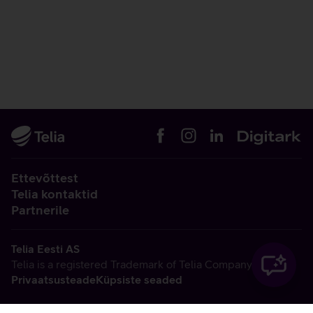
Ettevõttest
Telia kontaktid
Partnerile
Telia Eesti AS
Telia is a registered Trademark of Telia Company AB
Privaatsusteade
Küpsiste seaded