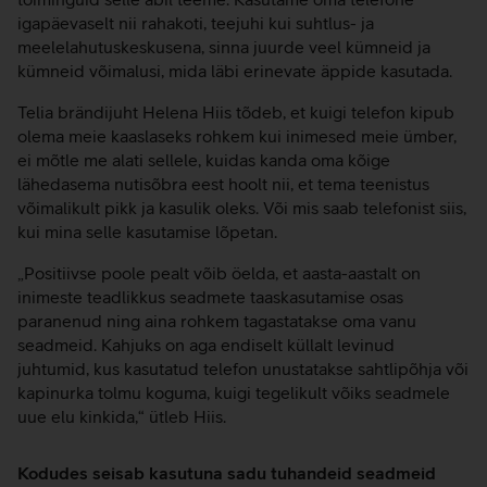
igapäevaselt nii rahakoti, teejuhi kui suhtlus- ja
meelelahutuskeskusena, sinna juurde veel kümneid ja
kümneid võimalusi, mida läbi erinevate äppide kasutada.
Telia brändijuht Helena Hiis tõdeb, et kuigi telefon kipub
olema meie kaaslaseks rohkem kui inimesed meie ümber,
ei mõtle me alati sellele, kuidas kanda oma kõige
lähedasema nutisõbra eest hoolt nii, et tema teenistus
võimalikult pikk ja kasulik oleks. Või mis saab telefonist siis,
kui mina selle kasutamise lõpetan.
„Positiivse poole pealt võib öelda, et aasta-aastalt on
inimeste teadlikkus seadmete taaskasutamise osas
paranenud ning aina rohkem tagastatakse oma vanu
seadmeid. Kahjuks on aga endiselt küllalt levinud
juhtumid, kus kasutatud telefon unustatakse sahtlipõhja või
kapinurka tolmu koguma, kuigi tegelikult võiks seadmele
uue elu kinkida,“ ütleb Hiis.
Kodudes seisab kasutuna sadu tuhandeid seadmeid