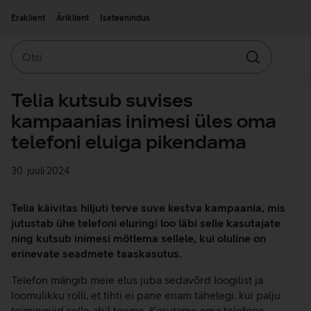
Liigu edasi põhisisu juurde
Ligipääsetavus
Eraklient
Äriklient
Iseteenindus
Otsi
Otsin
Telia kutsub suvises
kampaanias inimesi üles oma
telefoni eluiga pikendama
30. juuli 2024
Telia käivitas hiljuti terve suve kestva kampaania, mis
jutustab ühe telefoni eluringi loo läbi selle kasutajate
ning kutsub inimesi mõtlema sellele, kui oluline on
erinevate seadmete taaskasutus.
Telefon mängib meie elus juba sedavõrd loogilist ja
loomulikku rolli, et tihti ei pane enam tähelegi, kui palju
toiminguid selle abil teeme. Kasutame oma telefone