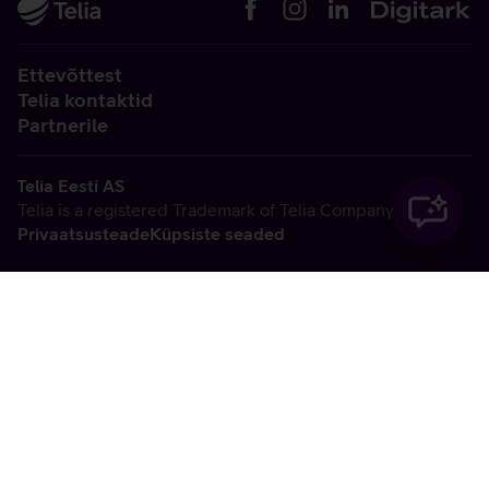
Ettevõttest
Telia kontaktid
Partnerile
Telia Eesti AS
Telia is a registered Trademark of Telia Company AB
Privaatsusteade
Küpsiste seaded