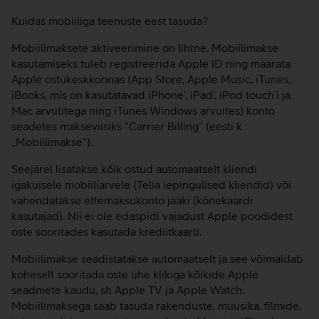
Kuidas mobiiliga teenuste eest tasuda?
Mobiilimaksete aktiveerimine on lihtne. Mobiilimakse
kasutamiseks tuleb registreerida Apple ID ning määrata
Apple ostukeskkonnas (App Store, Apple Music, iTunes,
iBooks, mis on kasutatavad iPhone’, iPad’, iPod touch’i ja
Mac arvutitega ning iTunes Windows arvuites) konto
seadetes makseviisiks “Carrier Billing” (eesti k
„Mobiilimakse“).
Seejärel lisatakse kõik ostud automaatselt kliendi
igakuisele mobiiliarvele (Telia lepingulised kliendid) või
vähendatakse ettemaksukonto jääki (kõnekaardi
kasutajad). Nii ei ole edaspidi vajadust Apple poodidest
oste sooritades kasutada krediitkaarti.
Mobiilimakse seadistatakse automaatselt ja see võimaldab
koheselt sooritada oste ühe klikiga kõikide Apple
seadmete kaudu, sh Apple TV ja Apple Watch.
Mobiilimaksega saab tasuda rakenduste, muusika, filmide,