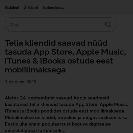
Liigu edasi põhisisu juurde
Ligipääsetavus
Eraklient
Äriklient
Iseteenindus
Otsi
Otsin
Telia kliendid saavad nüüd
tasuda App Store, Apple Music,
iTunes & iBooks ostude eest
mobiilimaksega
3. oktoober 2018
Alates 24. septembrist saavad Apple seadmeid
kasutavad Telia kliendid tasuda App Store, Apple Music,
iTunes ja iBooks poodides ostude eest mobiilimaksega.
Mobiilimakse on kindel, turvaline ja mugav makseviis ka
Eestis üha enam populaarsust koguva digitaalse
meelelahutuse tarbimiseks.