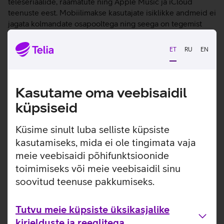
teleseriaalide, raamatute ning Apple Music ja iCloud
teenuste eest. Mobiilimakse kasutajate isiklikke andmeid ei
jagata kolmandate osapooltega ning seega on tegemist
lihtsa ja turvalise makseviisiga.
ET
RU
EN
Täiendav info mobiilimaksete aktiveerimise kohta on
kättesaadav
Telia kodulehel
.
Kasutame oma veebisaidil
Tutvun teiste uudistega
küpsiseid
Küsime sinult luba selliste küpsiste
kasutamiseks, mida ei ole tingimata vaja
meie veebisaidi põhifunktsioonide
toimimiseks või meie veebisaidil sinu
soovitud teenuse pakkumiseks.
Tutvu meie küpsiste üksikasjalike
kirjelduste ja reeglitega