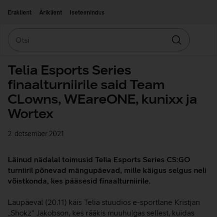
Liigu edasi põhisisu juurde
Ligipääsetavus
Eraklient
Äriklient
Iseteenindus
Otsi
Otsin
Telia Esports Series
finaalturniirile said Team
CLowns, WEareONE, kunixx ja
Wortex
2. detsember 2021
Läinud nädalal toimusid Telia Esports Series CS:GO
turniiril põnevad mängupäevad, mille käigus selgus neli
võistkonda, kes pääsesid finaalturniirile.
Laupäeval (20.11) käis Telia stuudios e-sportlane Kristjan
„Shokz“ Jakobson, kes rääkis muuhulgas sellest, kuidas