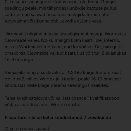
0, kusjuures mängudele kulus napilt üle tunni. Mängiti
seedingu peale, mis tähendas kunixxile kaotuse puhul
seda, et nad saavad finaalides mängida turniiri ühe
tugevaima võistkonna ehk Levadia eLions vastu.
Järgnevalt nägime märksa tasavägisemat mängu Wortexi ja
Clownside vahel. Kokku mängiti kolm kaarti. De_inferno,
mis oli Wortexi valitud kaart, nad ka võitsid. De_mirage oli
omakorda Clownside valitud kaart, kus võit tuli ülekaalukalt
16-8 skooriga.
Viimaseks ning otsustavaks oli CS:GO kõige tuntum kaart
de_dust2, milles Wortex jäi kindlalt peale 16-10 ning see
kindlustas neile kõige parema seedingu finaalides.
Teise kvalifikatsiooni või ka „last chance’“ kvalifikatsiooni
võitja astub finaalides Wortexi vastu.
Finaalturniirile on koha kindlustanud 7 võistkonda
Otse on edasi saanud: