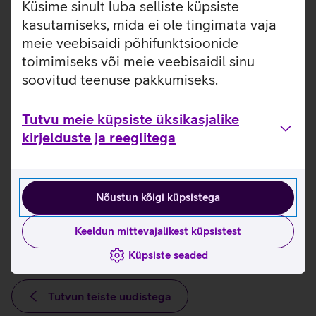
Küsime sinult luba selliste küpsiste
elada
Twitchis
, laupäevased mängud alguavad kell
kasutamiseks, mida ei ole tingimata vaja
10:00 ning mänge saab näha nii Telia
Inspira kanalis
kui
meie veebisaidi põhifunktsioonide
Twitchis. Inspira kanali mänge saavad kõik huvilised
kuni 14 päeva jooksul ka tasuta järelvaadata.
toimimiseks või meie veebisaidil sinu
soovitud teenuse pakkumiseks.
Tutvu meie küpsiste üksikasjalike
kirjelduste ja reeglitega
Nõustun kõigi küpsistega
Keeldun mittevajalikest küpsistest
Küpsiste seaded
Tutvun teiste uudistega