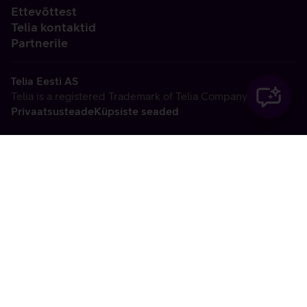
Ettevõttest
Telia kontaktid
Partnerile
Telia Eesti AS
Telia is a registered Trademark of Telia Company AB
Privaatsusteade
Küpsiste seaded