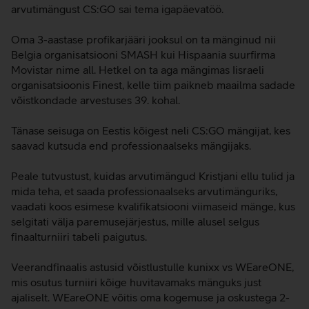
arvutimängust CS:GO sai tema igapäevatöö.
Oma 3-aastase profikarjääri jooksul on ta mänginud nii
Belgia organisatsiooni SMASH kui Hispaania suurfirma
Movistar nime all. Hetkel on ta aga mängimas Iisraeli
organisatsioonis Finest, kelle tiim paikneb maailma sadade
võistkondade arvestuses 39. kohal.
Tänase seisuga on Eestis kõigest neli CS:GO mängijat, kes
saavad kutsuda end professionaalseks mängijaks.
Peale tutvustust, kuidas arvutimängud Kristjani ellu tulid ja
mida teha, et saada professionaalseks arvutimänguriks,
vaadati koos esimese kvalifikatsiooni viimaseid mänge, kus
selgitati välja paremusejärjestus, mille alusel selgus
finaalturniiri tabeli paigutus.
Veerandfinaalis astusid võistlustulle kunixx vs WEareONE,
mis osutus turniiri kõige huvitavamaks mänguks just
ajaliselt. WEareONE võitis oma kogemuse ja oskustega 2-