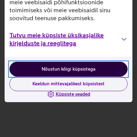
meie veebisaidi põhifunktsioonide
toimimiseks või meie veebisaidil sinu
soovitud teenuse pakkumiseks.
Tutvu meie küpsiste üksikasjalike
kirjelduste ja reeglitega
Nõustun kõigi küpsistega
Keeldun mittevajalikest küpsistest
Küpsiste seaded