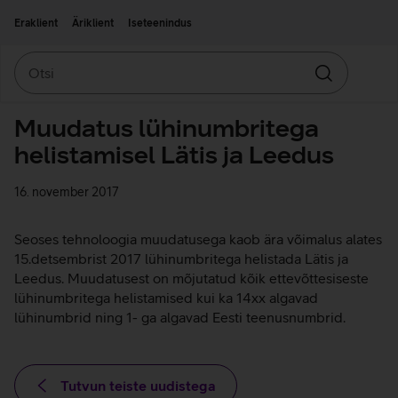
Liigu edasi põhisisu juurde
Ligipääsetavus
Eraklient
Äriklient
Iseteenindus
Otsi
Otsin
Muudatus lühinumbritega
helistamisel Lätis ja Leedus
16. november 2017
Seoses tehnoloogia muudatusega kaob ära võimalus alates
15.detsembrist 2017 lühinumbritega helistada Lätis ja
Leedus. Muudatusest on mõjutatud kõik ettevõttesiseste
lühinumbritega helistamised kui ka 14xx algavad
lühinumbrid ning 1- ga algavad Eesti teenusnumbrid.
Tutvun teiste uudistega