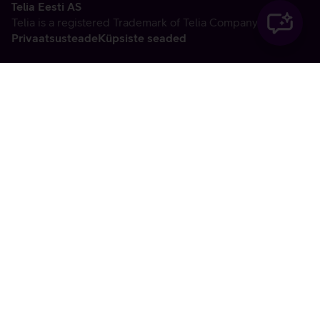
Telia Eesti AS
Telia is a registered Trademark of Telia Company AB
Privaatsusteade
Küpsiste seaded
Vabandame, tekkis
tehniline viga
tx:undefined:ut:null