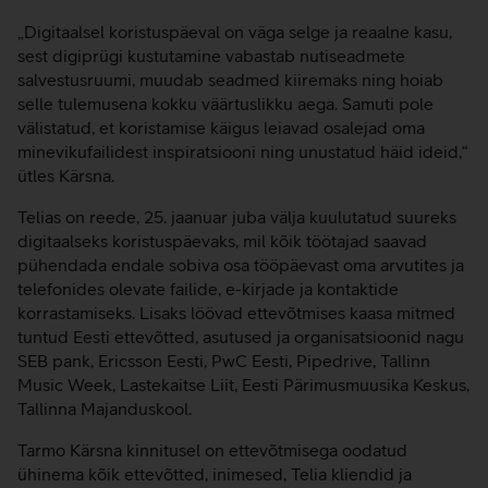
„Digitaalsel koristuspäeval on väga selge ja reaalne kasu,
sest digiprügi kustutamine vabastab nutiseadmete
salvestusruumi, muudab seadmed kiiremaks ning hoiab
selle tulemusena kokku väärtuslikku aega. Samuti pole
välistatud, et koristamise käigus leiavad osalejad oma
minevikufailidest inspiratsiooni ning unustatud häid ideid,“
ütles Kärsna.
Telias on reede, 25. jaanuar juba välja kuulutatud suureks
digitaalseks koristuspäevaks, mil kõik töötajad saavad
pühendada endale sobiva osa tööpäevast oma arvutites ja
telefonides olevate failide, e-kirjade ja kontaktide
korrastamiseks. Lisaks löövad ettevõtmises kaasa mitmed
tuntud Eesti ettevõtted, asutused ja organisatsioonid nagu
SEB pank, Ericsson Eesti, PwC Eesti, Pipedrive, Tallinn
Music Week, Lastekaitse Liit, Eesti Pärimusmuusika Keskus,
Tallinna Majanduskool.
Tarmo Kärsna kinnitusel on ettevõtmisega oodatud
ühinema kõik ettevõtted, inimesed, Telia kliendid ja