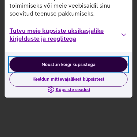
toimimiseks või meie veebisaidil sinu
Tutvun teiste uudistega
soovitud teenuse pakkumiseks.
Tutvu meie küpsiste üksikasjalike
kirjelduste ja reeglitega
Nõustun kõigi küpsistega
Keeldun mittevajalikest küpsistest
Küpsiste seaded