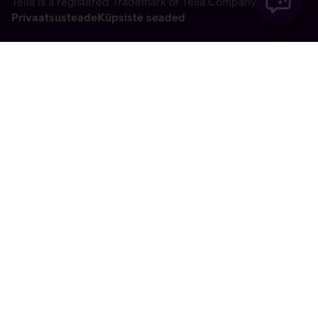
Telia is a registered Trademark of Telia Company AB
Privaatsusteade
Küpsiste seaded
Vabandame, tekkis
tehniline viga
tx:undefined:ut:null