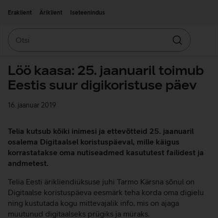
Liigu edasi põhisisu juurde
Ligipääsetavus
Eraklient
Äriklient
Iseteenindus
Otsi
Otsin
Löö kaasa: 25. jaanuaril toimub
Eestis suur digikoristuse päev
16. jaanuar 2019
Telia kutsub kõiki inimesi ja ettevõtteid 25. jaanuaril
osalema Digitaalsel koristuspäeval, mille käigus
korrastatakse oma nutiseadmed kasututest failidest ja
andmetest.
Telia Eesti ärikliendiüksuse juhi Tarmo Kärsna sõnul on
Digitaalse koristuspäeva eesmärk teha korda oma digielu
ning kustutada kogu mittevajalik info, mis on ajaga
muutunud digitaalseks prügiks ja müraks.