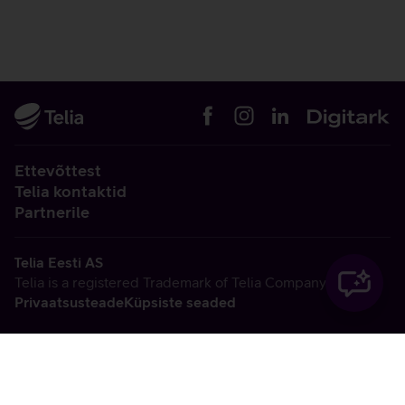
Ettevõttest
Telia kontaktid
Partnerile
Telia Eesti AS
Telia is a registered Trademark of Telia Company AB
Privaatsusteade
Küpsiste seaded