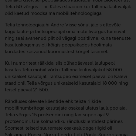
Telia 5G võrgus – nii Kalevi staadion kui Tallinna lauluväljak
olid kaetud moodsaima mobiilitehnoloogiaga.
Telia tehnoloogiajuhi Andre Visse sõnul jälgis ettevõte
kogu laulu- ja tantsupeo ajal oma mobiilivõrgus toimuvat
ning seal avanenud pilt oli vägagi positiivne, kuna teenuste
kasutuskogemus oli kõigis peopaikades hoolimata
kordades kasvanud koormustest kõrgel tasemel.
Kui numbritest rääkida, siis pühapäevasel laulupeol
kasutas Telia mobiilivõrku Tallinna lauluväljakul 58 000
unikaalset kasutajat. Tantsupeo esimesel päeval oli Kalevi
staadionil Telia võrgus unikaalseid kasutajaid 18 000 ning
teisel päeval 21 500.
Rändluses olevate klientide ehk teiste riikide
mobiilinumbritega kasutajate osakaal ulatus laulupeo ajal
Telia võrgus 15 protsendini ning tantsupeo ajal 9
protsendini. Üle kolmandiku rändlusklientidest pärines
Soomest, teised suuremate osakaaludega riigid oli
Saksamaa, Rootsi, Norra, Leedu, Läti, Poola, Suurbritannia,