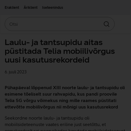
Liigu edasi põhisisu juurde
Ligipääsetavus
Eraklient
Äriklient
Iseteenindus
Otsi
Otsin
Laulu- ja tantsupidu aitas
püstitada Telia mobiilivõrgus
uusi kasutusrekordeid
6. juuli 2023
Pühapäeval lõppenud XIII noorte laulu- ja tantsupidu oli
esimene tõeliselt suur rahvapidu, kus pandi proovile
Telia 5G võrgu võimekus ning mille raames püstitati
ettevõtte mobiilivõrgus nii mõnigi uus kasutusrekord
Seekordne noorte laulu- ja tantsupidu oli
mobiilsideteenuste vaates eriline just seetõttu, et
esmakordselt sai peopaikades kasutada mobiilsideteenust