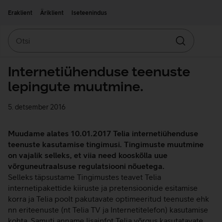
Liigu edasi põhisisu juurde
Ligipääsetavus
Eraklient
Äriklient
Iseteenindus
Otsi
Otsin
Internetiühenduse teenuste
lepingute muutmine.
5. detsember 2016
Muudame alates 10.01.2017 Telia internetiühenduse
teenuste kasutamise tingimusi. Tingimuste muutmine
on vajalik selleks, et viia need kooskõlla uue
võrguneutraalsuse regulatsiooni nõuetega.
Selleks täpsustame Tingimustes teavet Telia
internetipakettide kiiruste ja pretensioonide esitamise
korra ja Telia poolt pakutavate optimeeritud teenuste ehk
nn eriteenuste (nt Telia TV ja Internetitelefon) kasutamise
kohta. Samuti anname lisainfot Telia võrgus kasutatavate