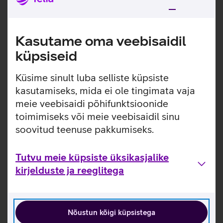
Tutvun teiste uudistega
Kasutame oma veebisaidil
küpsiseid
Küsime sinult luba selliste küpsiste
kasutamiseks, mida ei ole tingimata vaja
meie veebisaidi põhifunktsioonide
toimimiseks või meie veebisaidil sinu
soovitud teenuse pakkumiseks.
Tutvu meie küpsiste üksikasjalike
kirjelduste ja reeglitega
Nõustun kõigi küpsistega