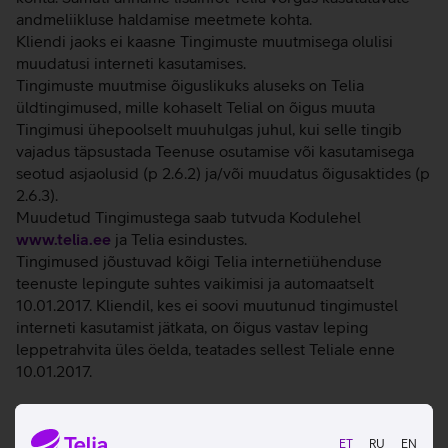
andmeliikluse haldamise meetmete kohta.
Kliendi jaoks ei kaasne Tingimuste muutmisega olulisi
muudatusi interneti kasutamises.
Tingimuste muutmise õiguslikuks aluseks on Telia
üldtingimused, mille kohaselt Telial on õigus muuta
Tingimusi ühepoolselt muuhulgas juhul, kui selle tingib
vajadus täpsustada Teenuse osutamise või kasutamisega
seotud asjaolusid (p 2.6.2) ja/või muudatus õigusaktides (p
2.6.3).
Muudetud Tingimustega saab tutvuda Kodulehel
www.telia.ee
ja Telia esindustes.
Tingimused jõustuvad kõigi Telia internetiühenduse
teenuste lepingute suhtes vaikimisi ja automaatselt
10.01.2017. Kliendil, kes ei soovi muutunud tingimustel
interneti kasutamist jätkata, on õigus vastav leping
leppetrahvita üles öelda, teatades sellest Teliale enne
10.01.2017.
ET
RU
EN