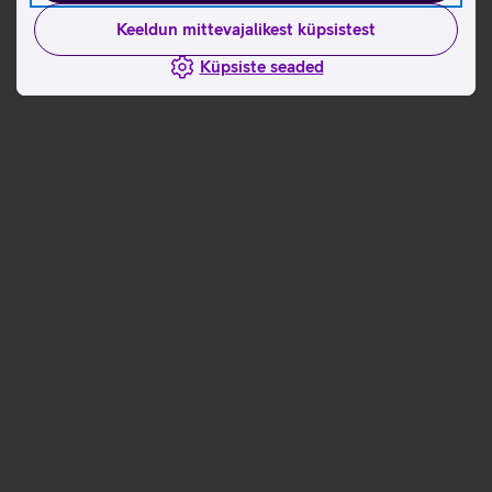
Keeldun mittevajalikest küpsistest
Küpsiste seaded