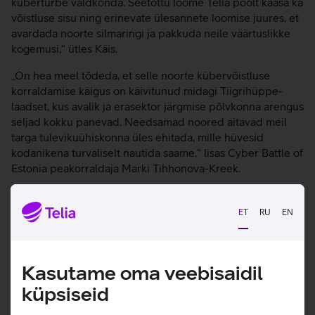
küberturbe valdkonda. Seetõttu lööme Telia poolt kaasa ka
võistluse sisu ning erinevate ülesannete loomise juures, et
avardada noorte silmaringi ja pakkuda neile väärtuslikke
kogemusi,“ ütles Käis.
„On hea meel tõdeda, et selle noorte kübervõistluse
korraldamise käigus on käivitunud midagi Tiigrihüppe-
laadset, kus avalik ja erasektor järgmise põlvkonna arengus
seljad kokku panevad. Needsamad noored aitavad meil
targa tulevikuühiskonna üles ehitada, mille hüvesid
kodanikena turvaliselt nautida saame,“ lisas Cyber Battle of
Estonia peakorraldaja Marki Tihhonova-Kreek.
Laupäevases finaalis lööb noorte kõrval erinevate
küberülesannete lahendamises kaasa ka VIP võistkond,
ET
RU
EN
kuhu kuuluvad igapäevaselt tehnoloogiasektoris töötavad
professionaalid, sh Telia ärikliendiüksuse juht Holger
Haljand ja SK IT Solutions tegevjuht Kalev Pihl.
Kasutame oma veebisaidil
Cyber Battle of Estonia on juba kolmandat aastat järjest
küpsiseid
toimuv küberürituste seeria, mis on suunatud 15-24-
aastastele noortele. Võistluse eesmärk on tutvustada,