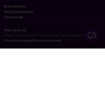
Ettevõttest
Telia kontaktid
Partnerile
Telia Eesti AS
Telia is a registered Trademark of Telia Company AB
Privaatsusteade
Küpsiste seaded