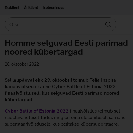
Liigu edasi põhisisu juurde
Ligipääsetavus
Eraklient
Äriklient
Iseteenindus
Otsi
Otsin
Homme selguvad Eesti parimad
noored kübertargad
28. oktoober 2022
Sel laupäeval ehk 29. oktoobril toimub Telia Inspira
kanalis otseülekanne Cyber Battle of Estonia 2022
finaalvõistluselt, kus selguvad Eesti parimad noored
kübertargad.
Cyber Battle of Estonia 2022
finaalvõistlus toimub sel
nädalavahetusel Tartus ning on oma ülesehituselt sarnane
superstaarivõistlusele, kus otsitakse kübersuperstaare.