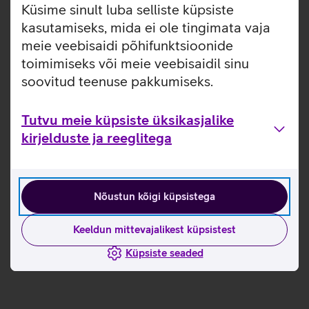
Küsime sinult luba selliste küpsiste
kuidas kübermaailmas töötamine käib ning milliseid
kasutamiseks, mida ei ole tingimata vaja
oskuseid ja teadmisi selleks vaja on. Ürituste seeria
meie veebisaidi põhifunktsioonide
koosneb kolmest osast: küberturbe kursustest,
maakondlikest eelvoorudest ja lõppvõistlusest.
toimimiseks või meie veebisaidil sinu
soovitud teenuse pakkumiseks.
Tutvun teiste uudistega
Tutvu meie küpsiste üksikasjalike
kirjelduste ja reeglitega
Nõustun kõigi küpsistega
Keeldun mittevajalikest küpsistest
Küpsiste seaded