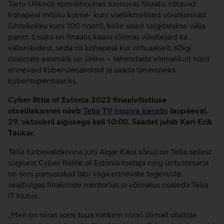
Tartu Ülikooli spordihoones toimuvas finaalis võtavad
kohapeal mõõtu kolme- kuni viieliikmelised võistkonnad
(ühtekokku kuni 100 noort), kelle seast selgitatakse välja
parim. Lisaks on finaalis kaasa löömas võistlejaid ka
välisriikidest, seda nii kohapeal kui virtuaalselt. Kõigi
osalejate eesmärk on ühine – lahendada võimalikult hästi
erinevaid küberülesandeid ja saada tänavuseks
kübersuperstaariks.
Cyber Bttle of Estonia 2022 finaalvõistluse
otseülekannet näeb
Telia TV Inspira kanalis
laupäeval,
29. oktoobril algusega kell 10:00. Saadet juhib Karl-Erik
Taukar.
Telia turbevaldkonna juhi Aigar Käisi sõnul on Telia sellest
sügisest Cyber Battle of Estonia toetaja ning üritustesarja
on seni panustatud läbi väga erinevate tegevuste,
sealhulgas finalistide mentorlus ja võimalus osaleda Telia
IT klubis.
„Meil on siiras soov tuua rohkem noori ülimalt olulisse