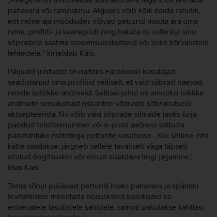
pahavara või rämpskirju. Alguses võib kõik näida rahulik,
ent mõne aja möödudes võivad petturid muuta ära oma
nime, profiili- ja kaanepildi ning hakata nii sulle kui sinu
sõpradele saatma loosimisüleskutseid või linke kõrvalistele
lehtedele,“ kirjeldab Käis.
Paljudel juhtudel on näiteks Facebooki kasutajad
seadistanud oma profiilid selliselt, et vaid sõbrad näevad
nende isiklikke andmeid. Sellisel juhul on ainuüksi isiklike
andmete seisukohast riskantne võõraste sõbrakutseid
aktsepteerida. Nii võib vaid sõprade silmade jaoks kirja
pandud telefoninumber või e-posti aadress sattuda
pahatahtlike mõtetega petturite kasutusse. „Kui selline info
kätte saadakse, järgneb sellele tavaliselt väga täpselt
sihitud õngitsuskiri või viirust sisaldava lingi jagamine,“
lisas Käis.
Tema sõnul püüavad petturid lisaks pahavara ja spämmi
levitamisele meelitada heauskseid kasutajaid ka
erinevatele tasulistele saitidele, samuti pakutakse kahtlasi