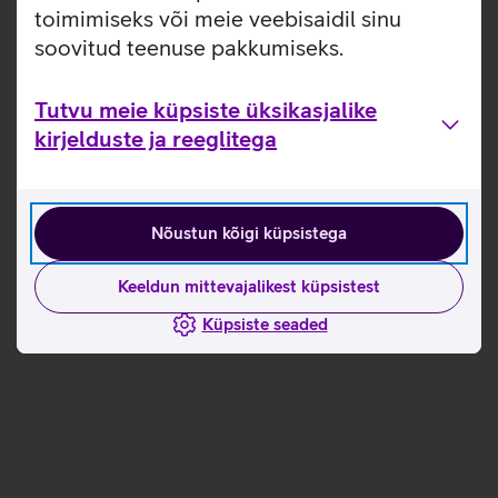
toimimiseks või meie veebisaidil sinu
Tutvun teiste uudistega
soovitud teenuse pakkumiseks.
Tutvu meie küpsiste üksikasjalike
kirjelduste ja reeglitega
Nõustun kõigi küpsistega
Keeldun mittevajalikest küpsistest
Küpsiste seaded