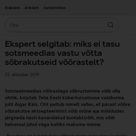
Liigu edasi põhisisu juurde
Ligipääsetavus
Eraklient
Äriklient
Iseteenindus
Otsi
Otsin
Ekspert selgitab: miks ei tasu
sotsmeedias vastu võtta
sõbrakutseid võõrastelt?
22. oktoober 2019
Sotsiaalmeedias võõrastega sõbrustamine võib olla
ohtlik, kirjutab Telia Eesti küberturvalisuse valdkonna
juht Aigar Käis. Oht peitub nimelt selles, et pärast võõra
sõbrakutse aktsepteerimist võib mõne aja möödudes
järgneda hästi kavandatud kontaktivõtt, mis võib
halvemal juhul väga kalliks maksma minna.
„Reeglina on tundmatute sõbrakutsete taga soov levitada