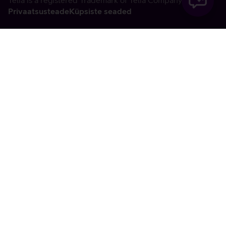
Telia is a registered Trademark of Telia Company AB
Privaatsusteade
Küpsiste seaded
Vabandame, tekkis
tehniline viga
tx:undefined:ut:null