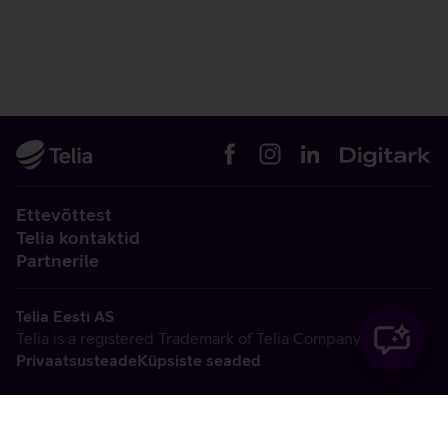
Ettevõttest
Telia kontaktid
Partnerile
Telia Eesti AS
Telia is a registered Trademark of Telia Company AB
Privaatsusteade
Küpsiste seaded