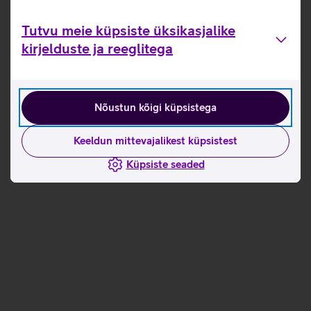
Tutvu meie küpsiste üksikasjalike
kirjelduste ja reeglitega
Nõustun kõigi küpsistega
Keeldun mittevajalikest küpsistest
Küpsiste seaded