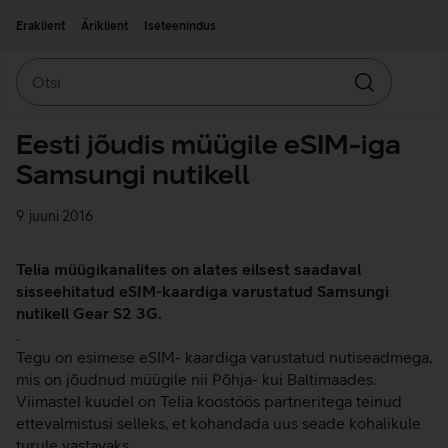
Liigu edasi põhisisu juurde
Ligipääsetavus
Eraklient
Äriklient
Iseteenindus
Otsi
Otsin
Eesti jõudis müügile eSIM-iga
Samsungi nutikell
9. juuni 2016
Telia müügikanalites on alates eilsest saadaval
sisseehitatud eSIM-kaardiga varustatud Samsungi
nutikell Gear S2 3G.
.
Tegu on esimese eSIM- kaardiga varustatud nutiseadmega,
mis on jõudnud müügile nii Põhja- kui Baltimaades.
Viimastel kuudel on Telia koostöös partneritega teinud
ettevalmistusi selleks, et kohandada uus seade kohalikule
turule vastavaks.