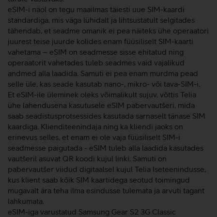
eSIM-i näol on tegu maailmas täiesti uue SIM-kaardi
standardiga, mis väga lühidalt ja lihtsustatult selgitades
tähendab, et seadme omanik ei pea näiteks ühe operaatori
juurest teise juurde kolides enam füüsiliselt SIM-kaarti
vahetama – eSIM on seadmesse sisse ehitatud ning
operaatorit vahetades tuleb seadmes vaid vajalikud
andmed alla laadida. Samuti ei pea enam murdma pead
selle üle, kas seade kasutab nano-, mikro- või tava-SIM-i.
Et eSIM-ile üleminek oleks võimalikult sujuv, võttis Telia
ühe lahendusena kasutusele eSIM pabervautšeri, mida
saab seadistusprotsessides kasutada sarnaselt tänase SIM
kaardiga. Klienditeenindaja ning ka kliendi jaoks on
erinevus selles, et enam ei ole vaja füüsiliselt SIM-i
seadmesse paigutada - eSIM tuleb alla laadida kasutades
vautšeril asuvat QR koodi kujul linki. Samuti on
pabervautšer viidud digitaalsel kujul Telia Iseteenindusse,
kus klient saab kõik SIM kaartidega seotud toimingud
mugavalt ära teha ilma esindusse tulemata ja arvuti tagant
lahkumata.
eSIM-iga varustatud Samsung Gear S2 3G Classic