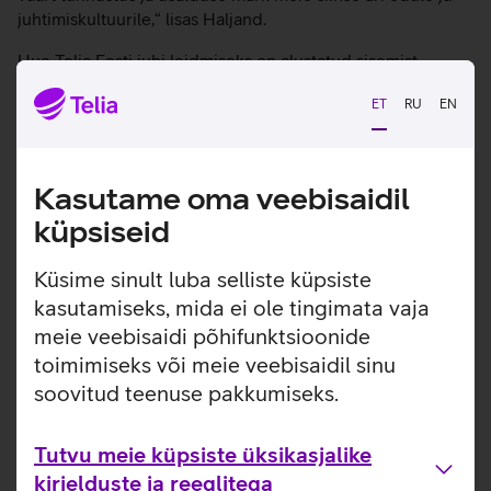
juhtimiskultuurile,“ lisas Haljand.
Uue Telia Eesti juhi leidmiseks on alustatud sisemist
värbamisprotsessi. Kuni uue juhi ametisse määramiseni
ET
RU
EN
täidab tegevjuhi kohustusi Telia Eesti juhtkonna liige ja
tehnoloogiajuht Andre Visse.
Kasutame oma veebisaidil
Tutvun teiste uudistega
küpsiseid
Küsime sinult luba selliste küpsiste
kasutamiseks, mida ei ole tingimata vaja
meie veebisaidi põhifunktsioonide
toimimiseks või meie veebisaidil sinu
soovitud teenuse pakkumiseks.
Tutvu meie küpsiste üksikasjalike
kirjelduste ja reeglitega