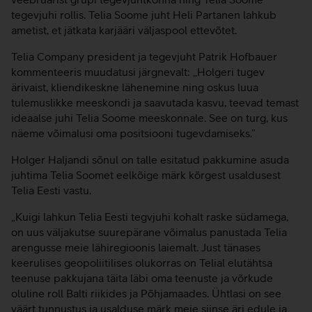
tegevjuhi rollis. Telia Soome juht Heli Partanen lahkub
ametist, et jätkata karjääri väljaspool ettevõtet.
Telia Company president ja tegevjuht Patrik Hofbauer
kommenteeris muudatusi järgnevalt: „Holgeri tugev
ärivaist, kliendikeskne lähenemine ning oskus luua
tulemuslikke meeskondi ja saavutada kasvu, teevad temast
ideaalse juhi Telia Soome meeskonnale. See on turg, kus
näeme võimalusi oma positsiooni tugevdamiseks.”
Holger Haljandi sõnul on talle esitatud pakkumine asuda
juhtima Telia Soomet eelkõige märk kõrgest usaldusest
Telia Eesti vastu.
„Kuigi lahkun Telia Eesti tegvjuhi kohalt raske südamega,
on uus väljakutse suurepärane võimalus panustada Telia
arengusse meie lähiregioonis laiemalt. Just tänases
keerulises geopoliitilises olukorras on Telial elutähtsa
teenuse pakkujana täita läbi oma teenuste ja võrkude
oluline roll Balti riikides ja Põhjamaades. Ühtlasi on see
väärt tunnustus ja usalduse märk meie siinse äri edule ja