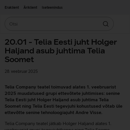
Liigu edasi põhisisu juurde
Ligipääsetavus
Eraklient
Äriklient
Iseteenindus
Otsi
Otsin
20.01 - Telia Eesti juht Holger
Haljand asub juhtima Telia
Soomet
28. veebruar 2025
Telia Company teatel toimuvad alates 1. veebruarist
2025 muudatused grupi ettevõtete juhtimises: senine
Telia Eesti juht Holger Haljand asub juhtima Telia
Soomet ning Telia Eesti tegevjuhi kohustused võtab üle
ettevõtte senine tehnoloogiajuht Andre Visse.
Telia Company teatel jätkab Holger Haljand alates 1.
veebruarist grupi tegevjuhtkonna ning Telia Soome