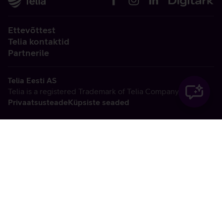
Ettevõttest
Telia kontaktid
Partnerile
Telia Eesti AS
Telia is a registered Trademark of Telia Company AB
Privaatsusteade
Küpsiste seaded