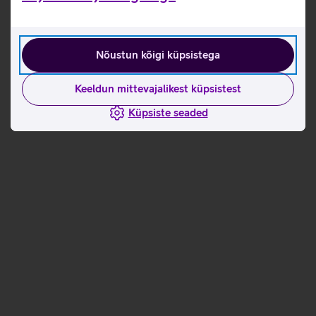
Nõustun kõigi küpsistega
Keeldun mittevajalikest küpsistest
Küpsiste seaded