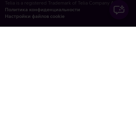
Telia is a registered Trademark of Telia Company AB
Политика конфиденциальности
Настройки файлов cookie
Vabandame, tekkis
tehniline viga
tx:undefined:ut:null