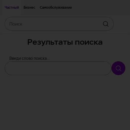
Двигаться дальше к основному контенту
Доступность
Частный
Бизнес
Самообслуживание
Поиск
Искать
Результаты поиска
Введи слово поиска...
Иска