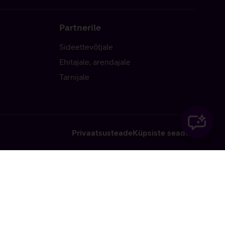
Partnerile
Sideettevõtjale
Ehitajale, arendajale
Tarnijale
Privaatsusteade
Küpsiste seaded