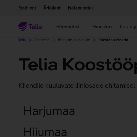
Liigu edasi põhisisu juurde
Ligipääsetavus
Eraklient
Äriklient
Iseteenindus
Ettevõttest
Hinnakiri
Lepingu
Telia
Partnerile
Ehitajale, arendajale
Koostööpartnerid
Telia Koostöö
Kliendile kuuluvate liiniosade ehitamise
Harjumaa
Hiiumaa