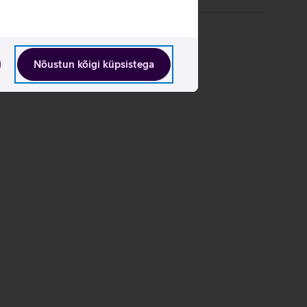
Nõustun kõigi küpsistega