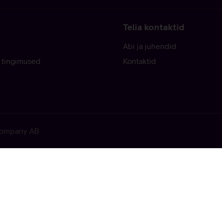
Telia kontaktid
Abi ja juhendid
 tingimused
Kontaktid
 Company AB