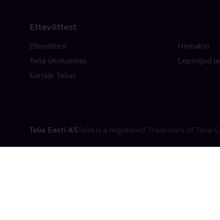
Ettevõttest
Ettevõttest
Hinnakiri
Telia ühiskonnas
Lepingud ja
Karjäär Telias
Telia Eesti AS
Telia is a registered Trademark of Telia