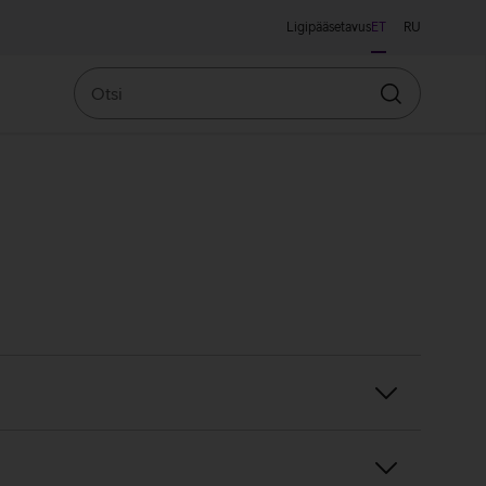
Ligipääsetavus
ET
RU
Otsi
Otsin