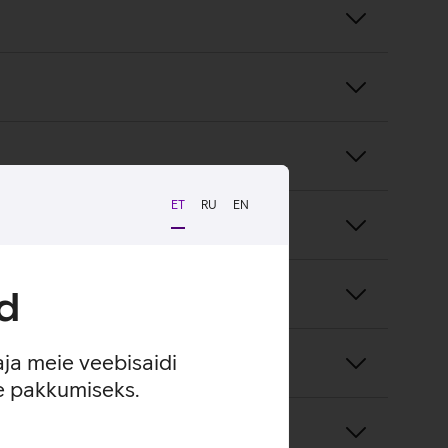
ET
RU
EN
d
aja meie veebisaidi
se pakkumiseks.