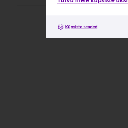
Tutvu meie küpsiste üksik
Küpsiste seaded