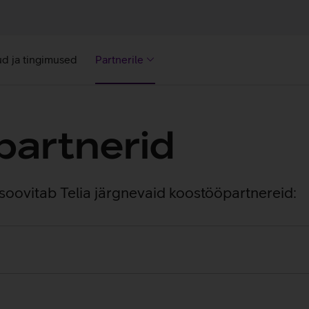
d ja tingimused
Partnerile
partnerid
l soovitab Telia järgnevaid koostööpartnereid: