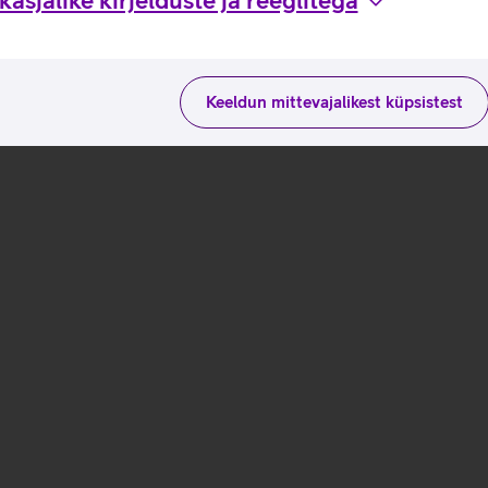
asjalike kirjelduste ja reeglitega
Keeldun mittevajalikest küpsistest