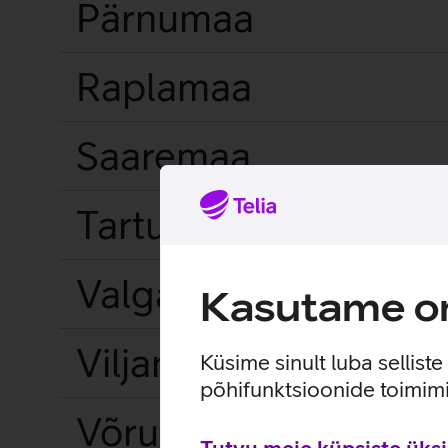
Pärnumaa
Raplamaa
Saaremaa
Tartumaa
Valgamaa
Kasutame om
Viljandimaa
Küsime sinult luba sellist
põhifunktsioonide toimimi
Võrumaa