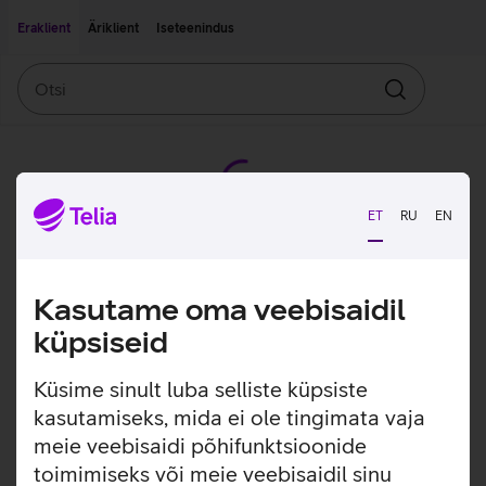
Liigu edasi põhisisu juurde
Ligipääsetavus
Eraklient
Äriklient
Iseteenindus
Otsi
Otsin
ET
RU
EN
Kasutame oma veebisaidil
küpsiseid
Küsime sinult luba selliste küpsiste
kasutamiseks, mida ei ole tingimata vaja
meie veebisaidi põhifunktsioonide
toimimiseks või meie veebisaidil sinu