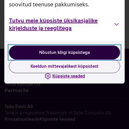
soovitud teenuse pakkumiseks.
Tutvu meie küpsiste üksikasjalike
kirjelduste ja reeglitega
Nõustun kõigi küpsistega
Keeldun mittevajalikest küpsistest
Küpsiste seaded
Ettevõttest
Telia kontaktid
Partnerile
Telia Eesti AS
Telia is a registered Trademark of Telia Company AB
Privaatsusteade
Küpsiste seaded