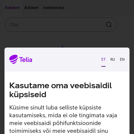
Liigu edasi põhisisu juurde
Ligipääsetavus
Eraklient
Äriklient
Iseteenindus
Otsi
Otsin
ET
RU
EN
Kasutame oma veebisaidil
küpsiseid
Küsime sinult luba selliste küpsiste
kasutamiseks, mida ei ole tingimata vaja
meie veebisaidi põhifunktsioonide
toimimiseks või meie veebisaidil sinu