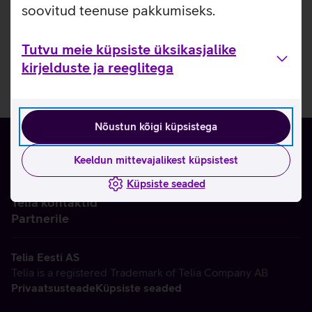
soovitud teenuse pakkumiseks.
Tutvu meie küpsiste üksikasjalike
kirjelduste ja reeglitega
Nõustun kõigi küpsistega
Keeldun mittevajalikest küpsistest
Küpsiste seaded
Ettevõttest
Telia kontaktid
Partnerile
Telia Eesti AS
Telia is a registered Trademark of Telia Company AB
Privaatsusteade
Küpsiste seaded