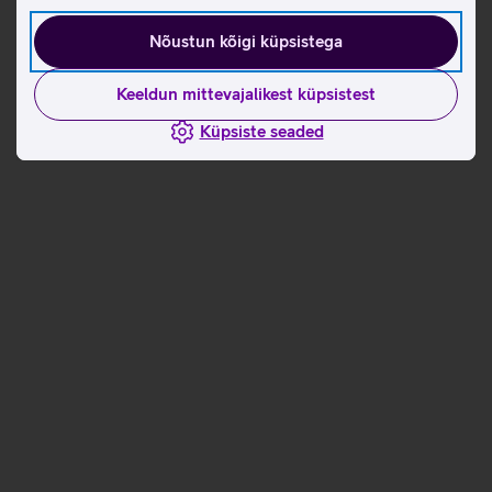
Nõustun kõigi küpsistega
Keeldun mittevajalikest küpsistest
Küpsiste seaded