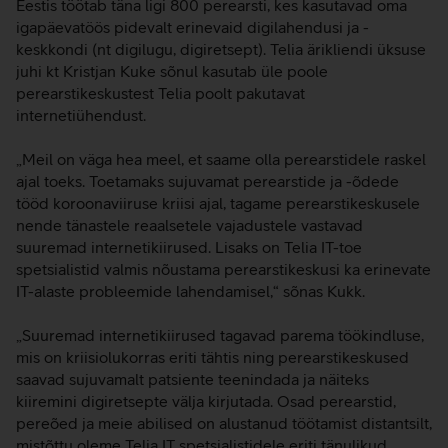
Eestis töötab täna ligi 800 perearsti, kes kasutavad oma
igapäevatöös pidevalt erinevaid digilahendusi ja -
keskkondi (nt digilugu, digiretsept). Telia ärikliendi üksuse
juhi kt Kristjan Kuke sõnul kasutab üle poole
perearstikeskustest Telia poolt pakutavat
internetiühendust.
„Meil on väga hea meel, et saame olla perearstidele raskel
ajal toeks. Toetamaks sujuvamat perearstide ja -õdede
tööd koroonaviiruse kriisi ajal, tagame perearstikeskusele
nende tänastele reaalsetele vajadustele vastavad
suuremad internetikiirused. Lisaks on Telia IT-toe
spetsialistid valmis nõustama perearstikeskusi ka erinevate
IT-alaste probleemide lahendamisel,“ sõnas Kukk.
„Suuremad internetikiirused tagavad parema töökindluse,
mis on kriisiolukorras eriti tähtis ning perearstikeskused
saavad sujuvamalt patsiente teenindada ja näiteks
kiiremini digiretsepte välja kirjutada. Osad perearstid,
pereõed ja meie abilised on alustanud töötamist distantsilt,
mistõttu oleme Telia IT spetsialistidele eriti tänulikud