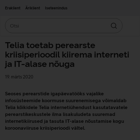
Liigu edasi põhisisu juurde
Ligipääsetavus
Eraklient
Äriklient
Iseteenindus
Otsi
Otsin
Telia toetab perearste
kriisiperioodil kiirema interneti
ja IT-alase nõuga
19. märts 2020
Seoses perearstide igapäevatööks vajalike
infosüsteemide koormuse suurenemisega võimaldab
Telia kõikidele Telia internetiühendust kasutatavatele
perearstikeskustele ilma lisakuludeta suuremad
internetikiirused ja tasuta IT-alase nõustamise kogu
koroonaviiruse kriisiperioodi vältel.