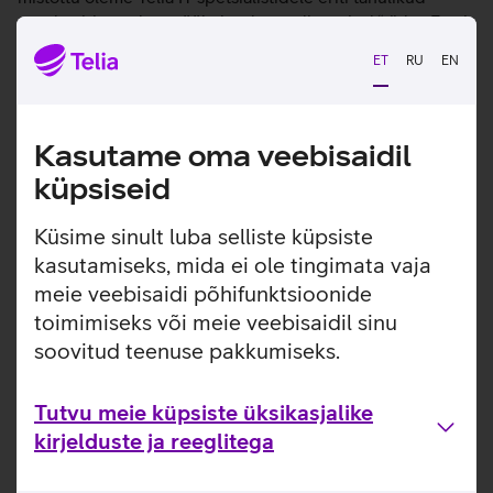
nende abi eest kaugtöökohtade seadistamisel,“ ütles Eesti
Perearstide Seltsi juhatuse liige dr. Eero Merilind.
ET
RU
EN
Tutvun teiste uudistega
Kasutame oma veebisaidil
küpsiseid
Küsime sinult luba selliste küpsiste
kasutamiseks, mida ei ole tingimata vaja
meie veebisaidi põhifunktsioonide
toimimiseks või meie veebisaidil sinu
soovitud teenuse pakkumiseks.
Tutvu meie küpsiste üksikasjalike
kirjelduste ja reeglitega