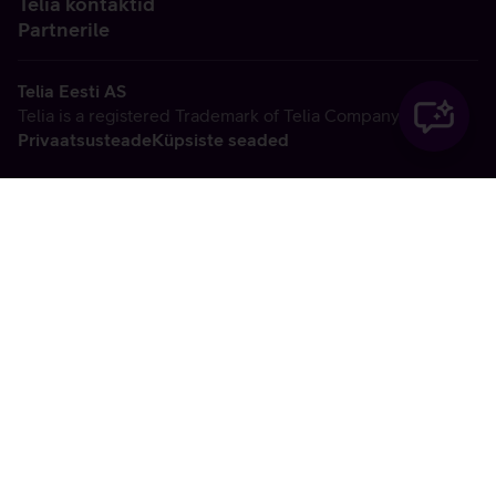
Telia kontaktid
Partnerile
Telia Eesti AS
Telia is a registered Trademark of Telia Company AB
Privaatsusteade
Küpsiste seaded
Vabandame, tekkis