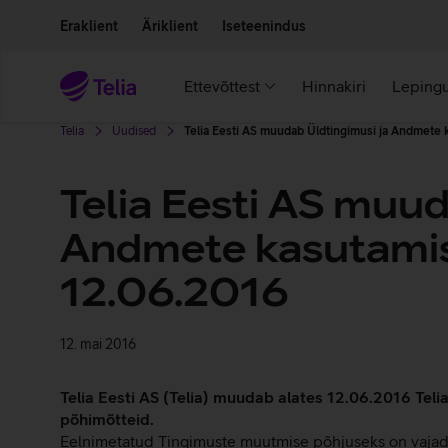
Liigu edasi põhisisu juurde
Ligipääsetavus
Eraklient
Äriklient
Iseteenindus
Ettevõttest
Hinnakiri
Lepingu
Telia
Uudised
Telia Eesti AS muudab Üldtingimusi ja Andmete
Telia Eesti AS muud
Andmete kasutamis
12.06.2016
12. mai 2016
Telia Eesti AS (Telia) muudab alates 12.06.2016 Teli
põhimõtteid.
Eelnimetatud Tingimuste muutmise põhjuseks on vajad