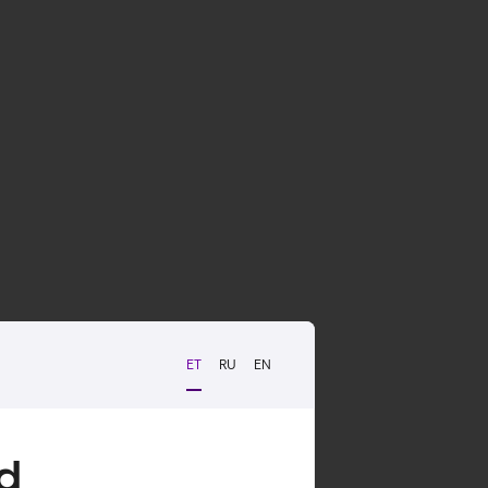
ET
RU
EN
d