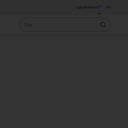
Ligipääsetavus
ET
RU
Otsi
Otsin