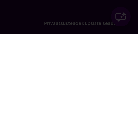
Privaatsusteade
Küpsiste seaded