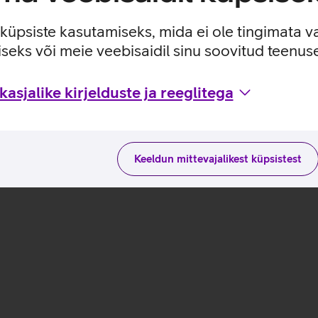
e küpsiste kasutamiseks, mida ei ole tingimata v
seks või meie veebisaidil sinu soovitud teenu
asjalike kirjelduste ja reeglitega
Keeldun mittevajalikest küpsistest