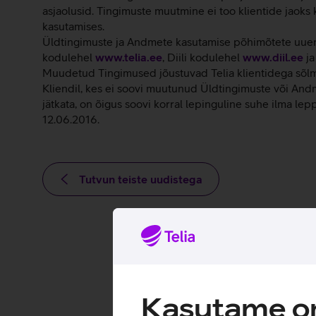
asjaolusid. Tingimuste muutmine ei too klientide jaoks 
kasutamises.
Üldtingimuste ja Andmete kasutamise põhimõtete uuend
kodulehel
www.telia.ee
, Diili kodulehel
www.diil.ee
ja
Muudetud Tingimused jõustuvad Telia klientidega sõlmi
Kliendil, kes ei soovi muutunud Üldtingimuste või And
jätkata, on õigus soovi korral lepinguline suhe ilma lep
12.06.2016.
Tutvun teiste uudistega
Kasutame om