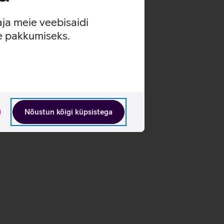
aja meie veebisaidi
se pakkumiseks.
Nõustun kõigi küpsistega