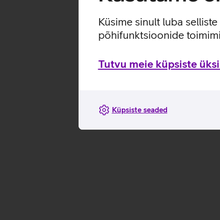
Küsime sinult luba sellist
põhifunktsioonide toimimi
Tutvu meie küpsiste üksik
Küpsiste seaded