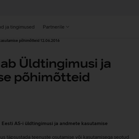
d ja tingimused
Partnerile
 kasutamise põhimõtteid 12.06.2016
ab Üldtingimusi ja
e põhimõtteid
a Eesti AS-i üldtingimusi ja andmete kasutamise
us täpsustada teenuste osutamise või kasutamisega seotud