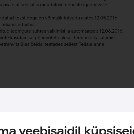
kaasa olulisi sisulisi muudatusi teenuste igapäevase
atud tekstidega on võimalik tutvuda alates 12.05.2016
 Telia esindustes.
tud lepingute suhtes vaikimisi ja automaatselt 12.06.2016.
mete kasutamise põhimõtete alusel teenuste kasutamist
petrahvita üles öelda, teatades sellest Teliale enne
a veebisaidil küpsisei