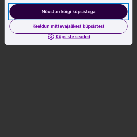
Nõustun kõigi küpsistega
Keeldun mittevajalikest küpsistest
Küpsiste seaded