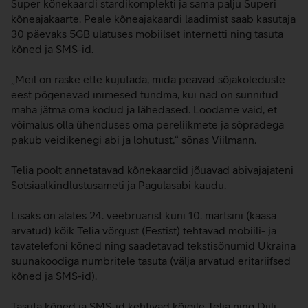
Super kõnekaardi stardikomplekti ja sama palju Superi
kõneajakaarte. Peale kõneajakaardi laadimist saab kasutaja
30 päevaks 5GB ulatuses mobiilset internetti ning tasuta
kõned ja SMS-id.
„Meil on raske ette kujutada, mida peavad sõjakoleduste
eest põgenevad inimesed tundma, kui nad on sunnitud
maha jätma oma kodud ja lähedased. Loodame vaid, et
võimalus olla ühenduses oma pereliikmete ja sõpradega
pakub veidikenegi abi ja lohutust,“ sõnas Viilmann.
Telia poolt annetatavad kõnekaardid jõuavad abivajajateni
Sotsiaalkindlustusameti ja Pagulasabi kaudu.
Lisaks on alates 24. veebruarist kuni 10. märtsini (kaasa
arvatud) kõik Telia võrgust (Eestist) tehtavad mobiili- ja
tavatelefoni kõned ning saadetavad tekstisõnumid Ukraina
suunakoodiga numbritele tasuta (välja arvatud eritariifsed
kõned ja SMS-id).
Tasuta kõned ja SMS-id kehtivad kõigile Telia ning Diili