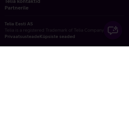
Telia kontaktid
Partnerile
Telia Eesti AS
Telia is a registered Trademark of Telia Company AB
Privaatsusteade
Küpsiste seaded
Vabandame, tekkis