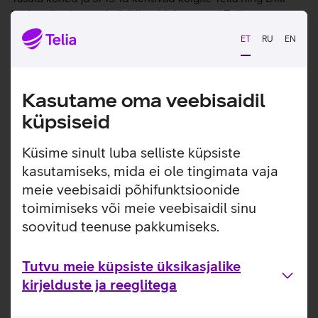
lepingulistele era- ja äriklientidele, samuti Telia
kõnekaartide kasutajatele.
ET
RU
EN
Tutvun teiste uudistega
Kasutame oma veebisaidil
küpsiseid
Küsime sinult luba selliste küpsiste
kasutamiseks, mida ei ole tingimata vaja
meie veebisaidi põhifunktsioonide
toimimiseks või meie veebisaidil sinu
soovitud teenuse pakkumiseks.
Tutvu meie küpsiste üksikasjalike
kirjelduste ja reeglitega