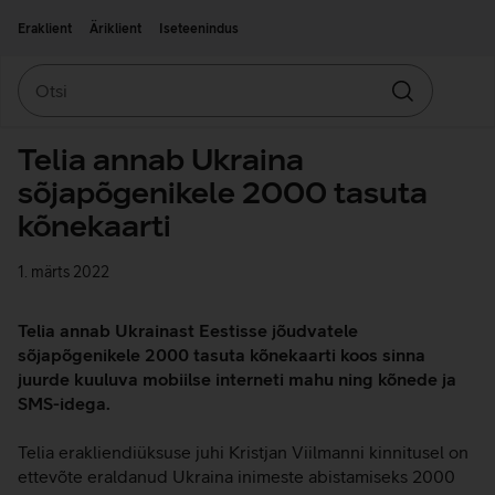
Liigu edasi põhisisu juurde
Ligipääsetavus
Eraklient
Äriklient
Iseteenindus
Otsi
Otsin
Telia annab Ukraina
sõjapõgenikele 2000 tasuta
kõnekaarti
1. märts 2022
Telia annab Ukrainast Eestisse jõudvatele
sõjapõgenikele 2000 tasuta kõnekaarti koos sinna
juurde kuuluva mobiilse interneti mahu ning kõnede ja
SMS-idega.
Telia erakliendiüksuse juhi Kristjan Viilmanni kinnitusel on
ettevõte eraldanud Ukraina inimeste abistamiseks 2000