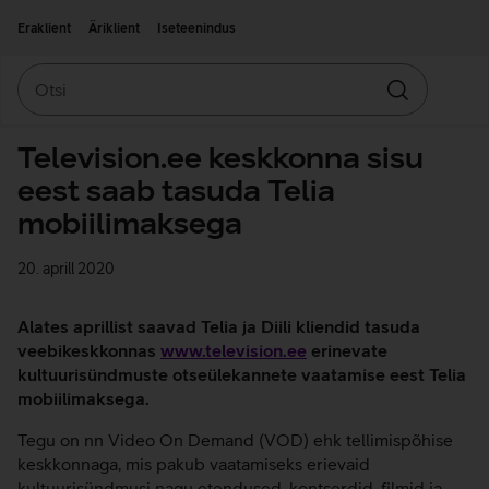
Liigu edasi põhisisu juurde
Ligipääsetavus
Eraklient
Äriklient
Iseteenindus
Otsi
Otsin
Television.ee keskkonna sisu
eest saab tasuda Telia
mobiilimaksega
20. aprill 2020
Alates aprillist saavad Telia ja Diili kliendid tasuda
veebikeskkonnas
www.television.ee
erinevate
kultuurisündmuste otseülekannete vaatamise eest Telia
mobiilimaksega.
Tegu on nn Video On Demand (VOD) ehk tellimispõhise
keskkonnaga, mis pakub vaatamiseks erievaid
kultuurisündmusi nagu etendused, kontserdid, filmid ja