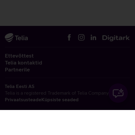
Ettevõttest
Telia kontaktid
Partnerile
Telia Eesti AS
Telia is a registered Trademark of Telia Company AB
Privaatsusteade
Küpsiste seaded