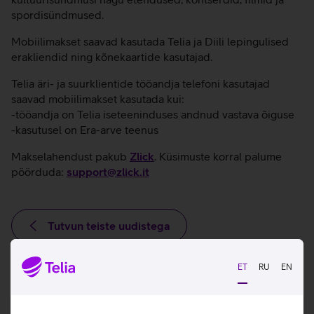
spordisündmused.
Mobiilimakset saavad kasutada Telia ja Diili lepingulised
erakliendid ning kõnekaartide kasutajad.
Telia äri- ja suurklientide tööandja telefoni kasutajad
saavad mobiilimakset kasutada kui:
-tööandja on Telia iseteeninduses andnud vastava õiguse
-kasutusel on Era-arve teenus
Makselahendust pakub
Zlick
. Küsimuste korral palume
pöörduda:
support@zlick.it
Tutvun teiste uudistega
ET
RU
EN