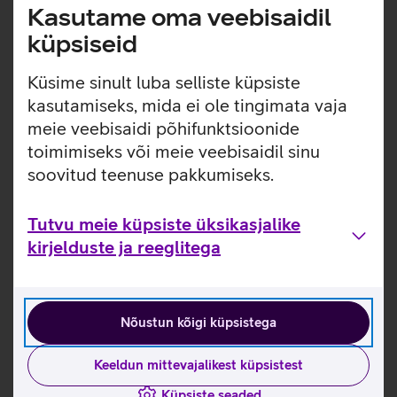
Kasutame oma veebisaidil
küpsiseid
Küsime sinult luba selliste küpsiste
kasutamiseks, mida ei ole tingimata vaja
meie veebisaidi põhifunktsioonide
toimimiseks või meie veebisaidil sinu
soovitud teenuse pakkumiseks.
Tutvu meie küpsiste üksikasjalike
kirjelduste ja reeglitega
Nõustun kõigi küpsistega
Keeldun mittevajalikest küpsistest
Küpsiste seaded