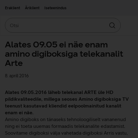
Liigu edasi põhisisu juurde
Ligipääsetavus
Eraklient
Äriklient
Iseteenindus
Otsi
Otsin
Alates 09.05 ei näe enam
amino digiboksiga telekanalit
Arte
8. aprill 2016
Alates 09.05.2016 läheb telekanal ARTE üle HD
pildikvaliteedile, millega seoses Amino digiboksiga TV
teenust kasutavad kliendid eelpoolmainitud kanalit
enam ei näe.
Amino digiboks on tänaseks tehnoloogiliselt vananenud
ning ei toeta uuemas formaadis telekanalite edastamist.
Soovitame digiboksi välja vahetada digiboksi Arris vastu,