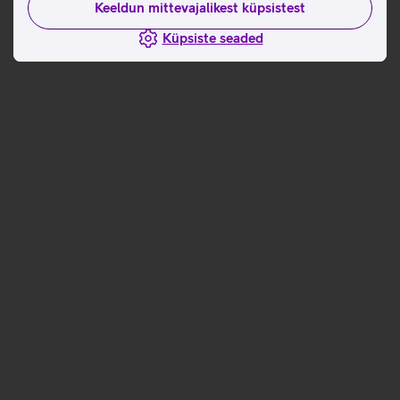
Keeldun mittevajalikest küpsistest
Küpsiste seaded