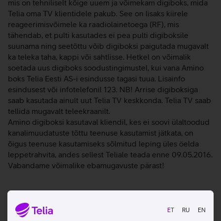
mis on tehniliselt kõige uuem ja võimekam digiboks, mida
Telia oma TV klientidele pakub. See on lisaks kiirele
reageerimisvõimele ka raadiolainetoega (RF), mis
tähendab, et pulti kasutades ei pea pulti digiboksile
suunama ning seetõttu võib digiboksi paigutada mugavalt
ka teleka taha, kappi või sahtlisse. Hetkel on võimalik
soetada uus digiboks soodustingimustel, kui vana Amino
boks Telia Eesti AS-i esindusse tagasi tuua. Lisainfo
esindusest või infotelefonil 123. NB! Arrise digiboksiga
saab kasutada ainult uut Telia TV keskkonda. Telia TV saab
tellida mugavalt teleekraanilt.
Amino digiboksi kasutaval kliendil, kes ei soovi ülaltoodud
kanalimuudatuste tõttu teenuse kasutamist jätkata, on
õigus teenuse kasutamiseks sõlmitud leping üles öelda
leppetrahvita, andes sellest Teliale teada enne 09.05.2016.
Vabandame võimalike ebamugavuste pärast!
Tutvun teiste uudistega
ET
RU
EN