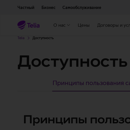
Двигаться дальше к основному контенту
Доступность
Частный
Бизнес
Самообслуживание
О нас
Цены
Договоры и ус
Telia
Доступность
Доступность
Принципы пользования са
Принципы
Принципы пользов
пользования