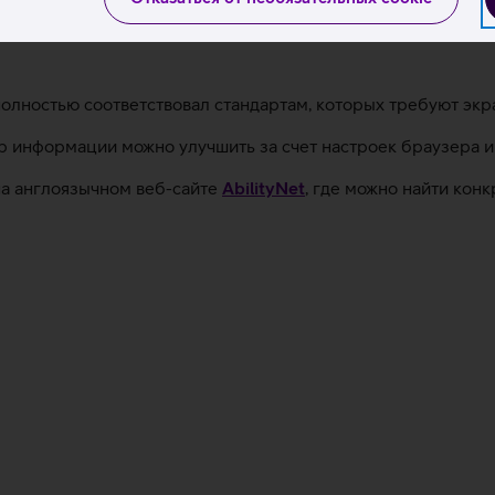
 полностью соответствовал стандартам, которых требуют эк
 информации можно улучшить за счет настроек браузера и
на англоязычном веб-сайте
AbilityNet
, где можно найти кон