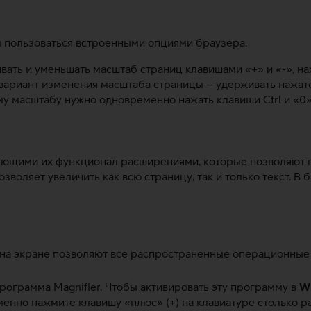
 пользоваться встроенными опциями браузера.
ть и уменьшать масштаб страниц клавишами «+» и «-», наж
вариант изменения масштаба страницы – удерживать нажат
у масштабу нужно одновременно нажать клавиши Ctrl и «0»
ющими их функционал расширениями, которые позволяют в 
озволяет увеличить как всю страницу, так и только текст. 
 на экране позволяют все распространенные операционные
программа Magnifier. Чтобы активировать эту программу в
W
нно нажмите клавишу «плюс» (+) на клавиатуре столько раз