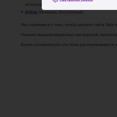
эстонски)
NVDA
(Windows, бесплатный)
Мы стремимся к тому, чтобы контент сайта Telia
Помимо вышеприведенных инструкций, просмотр
Более основательно эти темы рассматриваются 