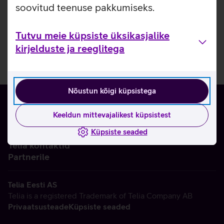
soovitud teenuse pakkumiseks.
Tutvu meie küpsiste üksikasjalike
kirjelduste ja reeglitega
Nõustun kõigi küpsistega
Keeldun mittevajalikest küpsistest
Küpsiste seaded
Ettevõttest
Telia kontaktid
Partnerile
Telia Eesti AS
Telia is a registered Trademark of Telia Company AB
Privaatsusteade
Küpsiste seaded