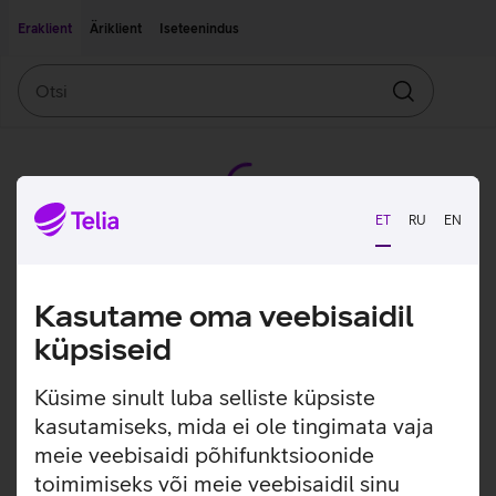
Liigu edasi põhisisu juurde
Ligipääsetavus
Eraklient
Äriklient
Iseteenindus
Otsi
Otsin
ET
RU
EN
Kasutame oma veebisaidil
küpsiseid
Küsime sinult luba selliste küpsiste
kasutamiseks, mida ei ole tingimata vaja
meie veebisaidi põhifunktsioonide
toimimiseks või meie veebisaidil sinu