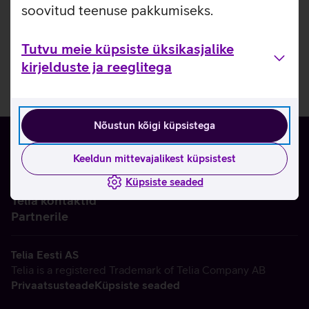
soovitud teenuse pakkumiseks.
Tutvu meie küpsiste üksikasjalike
kirjelduste ja reeglitega
Nõustun kõigi küpsistega
Keeldun mittevajalikest küpsistest
Küpsiste seaded
Ettevõttest
Telia kontaktid
Partnerile
Telia Eesti AS
Telia is a registered Trademark of Telia Company AB
Privaatsusteade
Küpsiste seaded