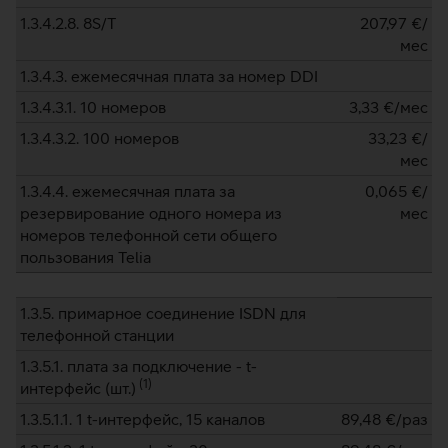
1.3.4.2.8. 8S/T
207,97
€/
мес
1.3.4.3. ежемесячная плата за номер DDI
1.3.4.3.1. 10 номеров
3,33
€/мес
1.3.4.3.2. 100 номеров
33,23
€/
мес
1.3.4.4. ежемесячная плата за
0,065
€/
резервирование одного номера из
мес
номеров телефонной сети общего
пользования Telia
1.3.5. примарное соединение ISDN для
телефонной станции
1.3.5.1. плата за подключение - t-
(
1
)
интерфейс (шт.)
1.3.5.1.1. 1 t-интерфейс, 15 каналов
89,48
€/раз