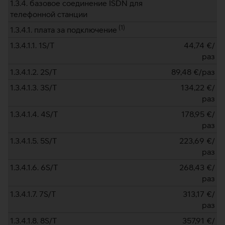
1.3.4. базовое соединение ISDN для
телефонной станции
(
1
)
1.3.4.1. плата за подключение
1.3.4.1.1. 1S/T
44,74
€/
раз
1.3.4.1.2. 2S/T
89,48
€/раз
1.3.4.1.3. 3S/T
134,22
€/
раз
1.3.4.1.4. 4S/T
178,95
€/
раз
1.3.4.1.5. 5S/T
223,69
€/
раз
1.3.4.1.6. 6S/T
268,43
€/
раз
1.3.4.1.7. 7S/T
313,17
€/
раз
1.3.4.1.8. 8S/T
357,91
€/