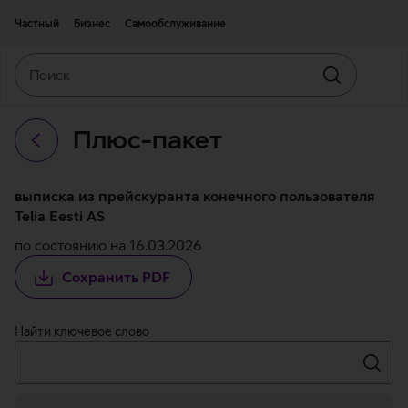
Двигаться дальше к основному контенту
Доступность
Частный
Бизнес
Самообслуживание
Поиск
Искать
Плюс-пакет
Назад
выписка из прейскуранта конечного пользователя
Telia Eesti AS
по состоянию на 16.03.2026
Сохранить PDF
Найти ключевое слово
Иска