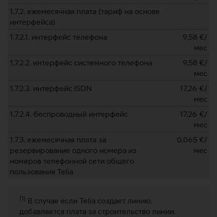
1.7.2. ежемесячная плата (тариф на основе
интерфейса)
1.7.2.1. интерфейс телефона
9,58
€/
мес
1.7.2.2. интерфейс системного телефона
9,58
€/
мес
1.7.2.3. интерфейс ISDN
17,26
€/
мес
1.7.2.4. беспроводный интерфейс
17,26
€/
мес
1.7.3. ежемесячная плата за
0,065
€/
резервирование одного номера из
мес
номеров телефонной сети общего
пользования Telia
(1)
В случае если Telia создает линию,
добавляется плата за строительство линии.