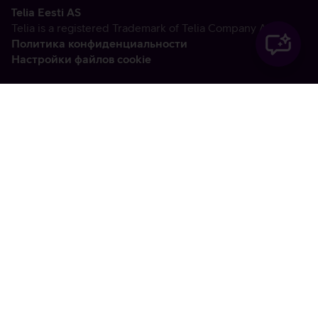
Telia Eesti AS
Telia is a registered Trademark of Telia Company AB
Политика конфиденциальности
Настройки файлов cookie
Vabandame, tekkis
tehniline viga