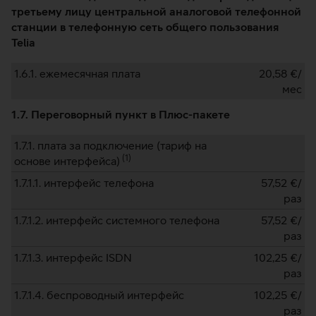
третьему лицу центральной аналоговой телефонной
станции в телефонную сеть общего пользования
Telia
1.6.1. ежемесячная плата
20,58
€/
мес
1.7. Переговорный пункт в Плюс-пакете
1.7.1. плата за подключение (тариф на
(
1
)
основе интерфейса)
1.7.1.1. интерфейс телефона
57,52
€/
раз
1.7.1.2. интерфейс системного телефона
57,52
€/
раз
1.7.1.3. интерфейс ISDN
102,25
€/
раз
1.7.1.4. беспроводный интерфейс
102,25
€/
раз